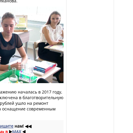
лканова.
ажению началась в 2017 году,
включена в благотворительную
 рублей ушло на ремонт
на оснащение современным
ишите
нам!
◀◀
м» в
▶️
MAX
◀️