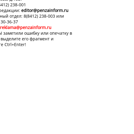
8412) 238-001
 редакции:
editor
@penzainform.ru
ный отдел: 8(8412) 238-003 или
 30-36-37
reklama@penzainform.ru
Ы заметили ошибку или опечатку в
, выделите его фрагмент и
е Ctrl+Enter!