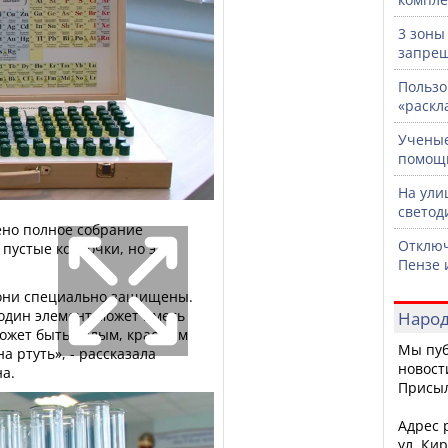
3 зоны
запрещ
Пользо
«раскл
Ученые
помощ
На ули
светод
ено полное собрание
Отключ
 пустые колбочки, но это
Пензе 
 они специально защищены.
 один элемент может иметь
Народ
ожет быть белым, красным
Мы пуб
 ртуть», - рассказала
новост
на.
Присы
Адрес р
ул. Кир