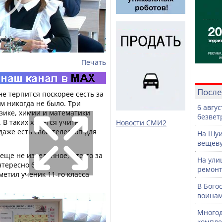
Печать
После
е терпится поскорее сесть за
м никогда не было. Три
6 авгу
зике, химии и математики
безвет
В таких хочется учиться,
Новости СМИ2
даже есть свой телескоп для
На Шуи
вещев
еще не изведанное, что-то за
На ули
нтересно быть
ремонт
метил ученик 11-го класса
В Бого
воинам
Многод
компле