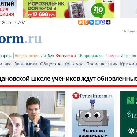
г 2026
|
07:07
Погода 
 народа
Вопрос-ответ
Ликбез
Фотолента
ТВ-программа
Пресса
История
итика
Экономика
Общество
Культура
Происшествия
Кримин
дановской школе учеников ждут обновленные