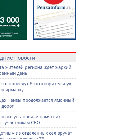
дние новости
ста жителей региона ждет жаркий
ренный день
сте проведут благотворительную
ую ярмарку
цах Пензы продолжается ямочный
 дорог
словке установили памятник
 - участникам СВО
етным из отдаленных сел вручат
кты спутникового ТВ