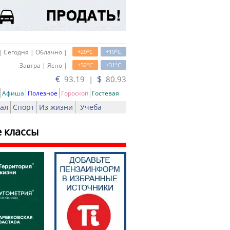
o
o
| Сегодня | Облачно |
+20
C
+19
C
o
o
Завтра | Ясно |
+32
C
+31
C
€
$
93.19 |
80.93
Афиша
Полезное
Гороскоп
Гостевая
ал
Спорт
Из жизни
Учеба
 классы