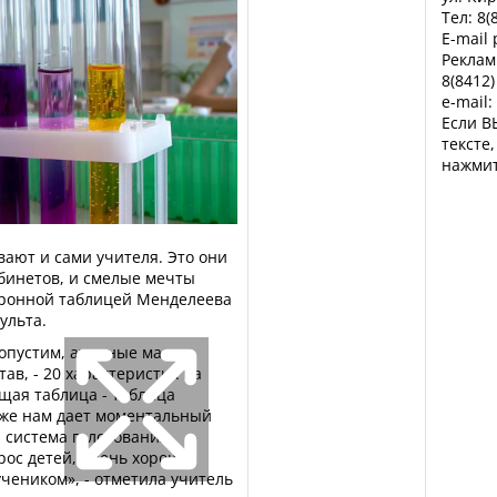
Тел: 8(
E-mail
Реклам
8(8412)
e-mail:
Если В
тексте
нажмит
ают и сами учителя. Это они
бинетов, и смелые мечты
ктронной таблицей Менделеева
ульта.
опустим, атомные массы,
ав, - 20 характеристик на
щая таблица - таблица
 же нам дает моментальный
, система голосования
рос детей, очень хорошо
учеником», - отметила учитель