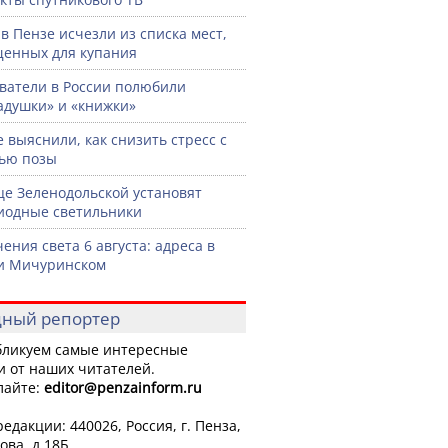
 в Пензе исчезли из списка мест,
енных для купания
ватели в России полюбили
адушки» и «книжки»
 выяснили, как снизить стресс с
ью позы
це Зеленодольской установят
иодные светильники
ения света 6 августа: адреса в
и Мичуринском
ный репортер
ликуем самые интересные
и от наших читателей.
лайте:
editor
@penzainform.ru
едакции: 440026, Россия, г. Пенза,
ова, д.18Б.