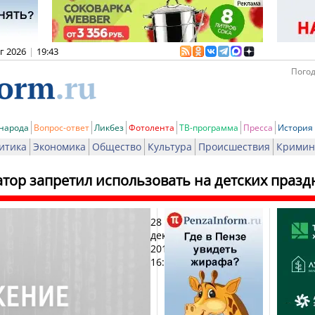
вг 2026
|
19:43
Погод
 народа
Вопрос-ответ
Ликбез
Фотолента
ТВ-программа
Пресса
История
итика
Экономика
Общество
Культура
Происшествия
Кримин
тор запретил использовать на детских празд
28
Печ
декабря
2018,
16:38