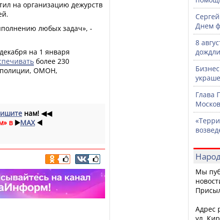
тил на организацию дежурств
ей.
Сергей
Днем ф
ыполнению любых задач», -
8 авгу
 декабря на 1 января
дождли
спечивать
более 230
Бизнес
- полиции, ОМОН,
украше
Глава 
Москов
ишите
нам!
◀◀
«Терри
м» в
▶️
MAX
◀️
возвед
Народ
Мы пуб
новост
Присы
Адрес р
ул. Кир