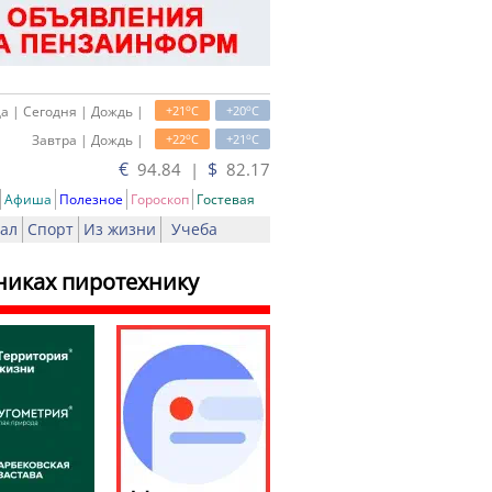
o
o
а | Сегодня | Дождь |
+21
C
+20
C
o
o
Завтра | Дождь |
+22
C
+21
C
€
$
94.84 |
82.17
Афиша
Полезное
Гороскоп
Гостевая
ал
Спорт
Из жизни
Учеба
никах пиротехнику
ать