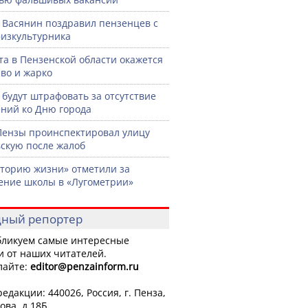
 Васянин поздравил пензенцев с
изкультурника
ста в Пензенской области окажется
во и жарко
 будут штрафовать за отсутствие
ний ко Дню города
Пензы проинспектировал улицу
скую после жалоб
торию жизни» отметили за
ение школы в «Лугометрии»
ный репортер
ликуем самые интересные
и от наших читателей.
лайте:
editor
@penzainform.ru
едакции: 440026, Россия, г. Пенза,
ова, д.18Б.