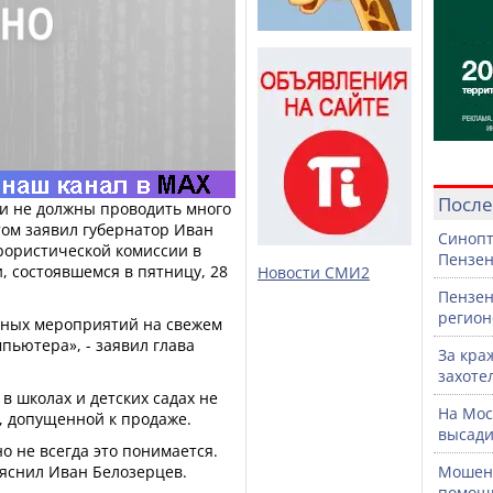
После
ки не должны проводить много
том заявил губернатор Иван
Синопт
рористической комиссии в
Пензен
, состоявшемся в пятницу, 28
Новости СМИ2
Пензен
регион
вных мероприятий на свежем
мпьютера», - заявил глава
За кра
захоте
 в школах и детских садах не
На Мос
, допущенной к продаже.
высади
о не всегда это понимается.
ояснил Иван Белозерцев.
Мошенн
помощ