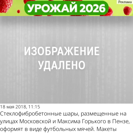
Общество
Общество
Серые шары в центре Пензы
Серые шары в центре Пензы
Другие новости
Погода и курсы
превратят в футбольные мячи
превратят в футбольные мячи
по теме
валют в Пензе
18 мая 2018, 11:15
Стеклофибробетонные шары, размещенные на
улицах Московской и Максима Горького в Пензе,
оформят в виде футбольных мячей. Макеты