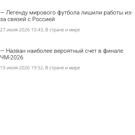
Легенду мирового футбола лишили работы из-
за связей с Россией
27 июля 2026 10:43
В стране и мире
Назван наиболее вероятный счет в финале
ЧМ-2026
19 июля 2026 19:52
В стране и мире
На пензенской фабрике изготовили мяч для
всероссийской универсиады
14 июля 2026 13:44
Спорт
В полуфиналах ЧМ впервые в истории
сыграют четыре лучшие команды рейтинга ФИФА