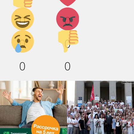
Дикий
Агрессия!
0
0
смех!
Грусть :(
Палец
0
0
вниз!
0
0