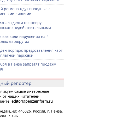
й региона ждут выходные с
сивными ливнями
изнал сделки по скверу
нского недействительными
е выявили нарушения на 4
сных маршрутах
ден порядок предоставления карт
сплатной парковки
ября в Пензе запретят продажу
ля
ный репортер
ликуем самые интересные
и от наших читателей.
лайте:
editor
@penzainform.ru
едакции: 440026, Россия, г. Пенза,
ова, д.18Б.