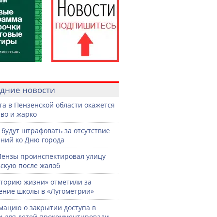
дние новости
ста в Пензенской области окажется
во и жарко
 будут штрафовать за отсутствие
ний ко Дню города
Пензы проинспектировал улицу
скую после жалоб
торию жизни» отметили за
ение школы в «Лугометрии»
ацию о закрытии доступа в
и для детей прокомментировали