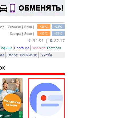
o
o
да | Сегодня | Ясно |
+26
C
+25
C
o
o
Завтра | Ясно |
+33
C
+32
C
€
$
94.84 |
82.17
Афиша
Полезное
Гороскоп
Гостевая
ал
Спорт
Из жизни
Учеба
ок