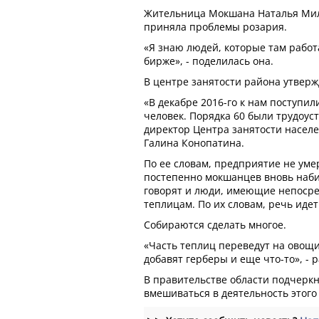
Жительница Мокшана Наталья Мил
приняла проблемы розария.
«Я знаю людей, которые там работа
бирже», - поделилась она.
В центре занятости района утвержд
«В декабре 2016-го к нам поступи
человек. Порядка 60 были трудоус
директор Центра занятости насел
Галина Конопатина.
По ее словам, предприятие не уме
постепенно мокшанцев вновь набир
говорят и люди, имеющие непосре
теплицам. По их словам, речь иде
Собираются сделать многое.
«Часть теплиц переведут на овощи.
добавят герберы и еще что-то», - 
В правительстве области подчеркн
вмешиваться в деятельность этого