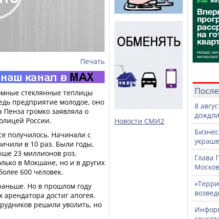
Печать
После
омные стеклянные теплицы
ведь предприятие молодое, оно
8 авгу
да Пенза громко заявляла о
дождли
олицей России.
Новости СМИ2
Бизнес
все получилось. Начинали с
украше
ичили в 10 раз. Были годы,
ыше 23 миллионов роз.
Глава 
ько в Мокшане, но и в других
Москов
более 600 человек.
«Терри
раньше. Но в прошлом году
возвед
х арендатора достиг апогея.
рудников решили уволить, но
Информ
соцсет