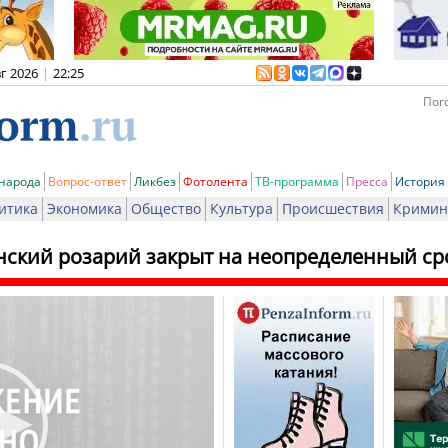
вг 2026
|
22:25
Пого
 народа
Вопрос-ответ
Ликбез
Фотолента
ТВ-программа
Пресса
История
итика
Экономика
Общество
Культура
Происшествия
Кримин
ский розарий закрыт на неопределенный ср