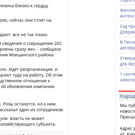
ехина близко к сердцу
Жителе
интен
ли, сейчас они стоят на
Суд пр
Дзержи
ают: все не так плохо.
В Пенз
ли сведения о сокращении 202
автобу
троены сразу же», - сообщила
ения Мокшанского района
Утверж
для бе
рло. Идет реорганизация, и
1 сент
ают туда на работу. Об этом
алкого
дственное отношение к
т об обновлении компании.
Народ
 Розы останутся, но к ним
Мы пуб
рассказал один из сотрудников.
новост
Присы
ули: власть не может
 хозяйствующего субъекта.
Адрес р
ул. Кир