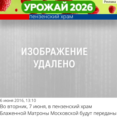
Общество
Общество
Частицу мощей Матроны
Частицу мощей Матроны
Другие новости по
Погода и курсы
Московской передадут в
Московской передадут в
пензенский храм
пензенский храм
теме
валют в Пензе
6 июня 2016, 13:10
Во вторник, 7 июня, в пензенский храм
Блаженной Матроны Московской будут переданы