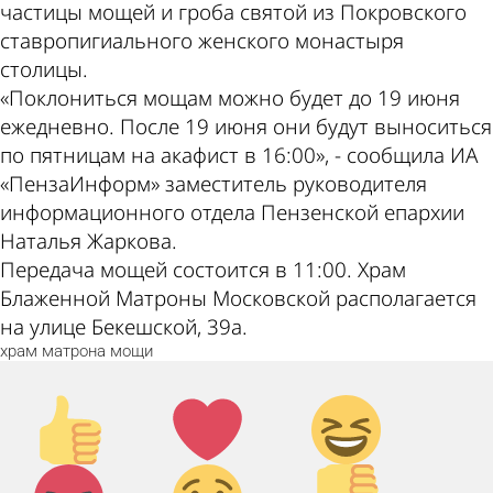
частицы мощей и гроба святой из Покровского
ставропигиального женского монастыря
столицы.
«Поклониться мощам можно будет до 19 июня
ежедневно. После 19 июня они будут выноситься
по пятницам на акафист в 16:00», - сообщила ИА
«ПензаИнформ» заместитель руководителя
информационного отдела Пензенской епархии
Наталья Жаркова.
Передача мощей состоится в 11:00. Храм
Блаженной Матроны Московской располагается
на улице Бекешской, 39а.
храм
матрона
мощи
Палец
Лайк!
Дикий
вверх!
смех!
Агрессия!
Грусть
Палец