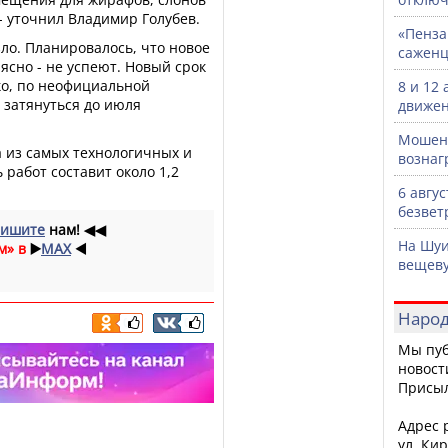
- уточнил Владимир Голубев.
«Пенза
зло. Планировалось, что новое
саженц
 ясно - не успеют. Новый срок
ако, по неофициальной
8 и 12
 затянуться до июля
движен
Мошенн
а из самых технологичных и
вознаг
 работ составит около 1,2
6 авгу
безвет
ишите
нам!
◀◀
На Шуи
м» в
▶️
MAX
◀️
вещев
Народ
Мы пуб
новост
Присы
Адрес р
ул. Кир