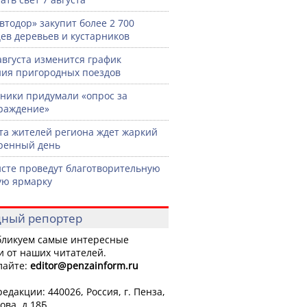
втодор» закупит более 2 700
ев деревьев и кустарников
 августа изменится график
ия пригородных поездов
ики придумали «опрос за
раждение»
ста жителей региона ждет жаркий
ренный день
сте проведут благотворительную
ую ярмарку
ный репортер
ликуем самые интересные
и от наших читателей.
лайте:
editor
@penzainform.ru
едакции: 440026, Россия, г. Пенза,
ова, д.18Б.