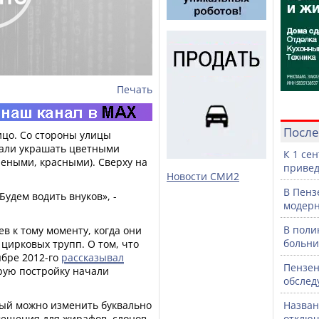
Печать
После
ицо. Со стороны улицы
чали украшать цветными
К 1 се
еными, красными). Сверху на
привед
Новости СМИ2
В Пенз
Будем водить внуков», -
модерн
В поли
 к тому моменту, когда они
больни
 цирковых трупп. О том, что
ябре 2012-го
рассказывал
Пензен
рую постройку начали
обслед
рый можно изменить буквально
Назван
мещения для жирафов, слонов
отключ