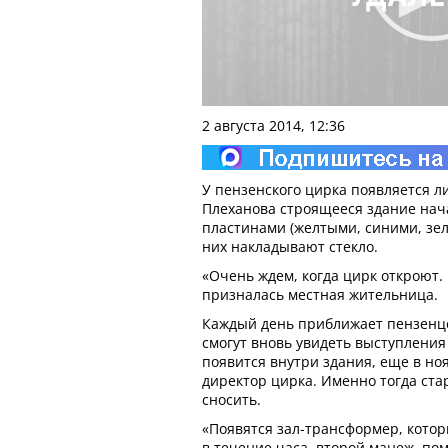
2 августа 2014, 12:36
У пензенского цирка появляется л
Плеханова строящееся здание на
пластинами (желтыми, синими, зел
них накладывают стекло.
«Очень ждем, когда цирк откроют. 
призналась местная жительница.
Каждый день приближает пензенцев
смогут вновь увидеть выступления
появится внутри здания, еще в но
директор цирка. Именно тогда ста
сносить.
«Появятся зал-трансформер, кото
в течение часа, второй манеж, по