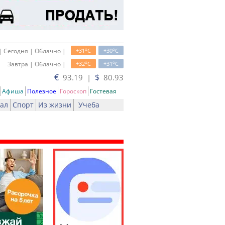
o
o
| Сегодня | Облачно |
+31
C
+30
C
o
o
Завтра | Облачно |
+32
C
+31
C
€
$
93.19 |
80.93
Афиша
Полезное
Гороскоп
Гостевая
ал
Спорт
Из жизни
Учеба