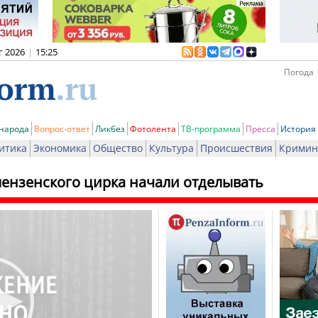
г 2026
|
15:25
Погода 
 народа
Вопрос-ответ
Ликбез
Фотолента
ТВ-программа
Пресса
История
итика
Экономика
Общество
Культура
Происшествия
Кримин
пензенского цирка начали отделывать