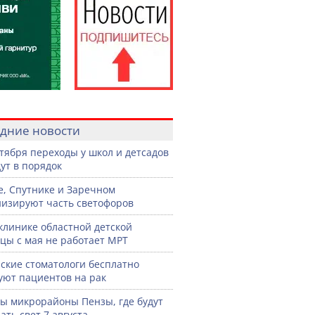
дние новости
нтября переходы у школ и детсадов
ут в порядок
е, Спутнике и Заречном
изируют часть светофоров
клинике областной детской
цы с мая не работает МРТ
ские стоматологи бесплатно
уют пациентов на рак
ы микрорайоны Пензы, где будут
ать свет 7 августа