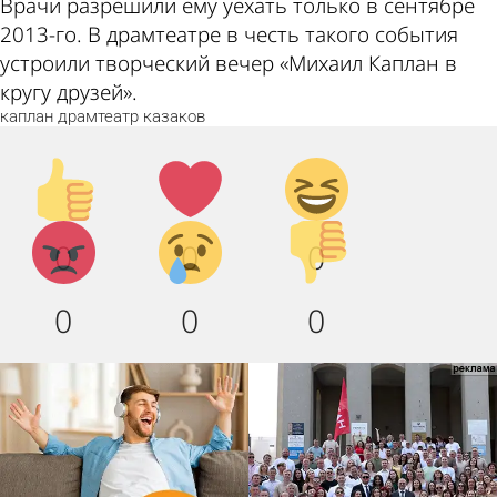
Врачи разрешили ему уехать только в сентябре
2013-го. В драмтеатре в честь такого события
устроили творческий вечер «Михаил Каплан в
кругу друзей».
каплан
драмтеатр
казаков
Палец
Лайк!
Дикий
вверх!
смех!
Агрессия!
Грусть
Палец
0
0
0
:(
вниз!
0
0
0