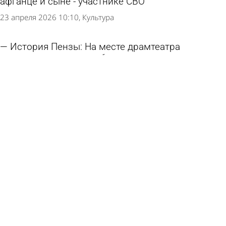
афганце и сыне - участнике СВО
23 апреля 2026 10:10
Культура
История Пензы: На месте драмтеатра
торговали мясом и забивали скот
4 февраля 2026 07:34
История
В Пензе фасад драмтеатра отмоют за
полмиллиона рублей
19 августа 2025 20:29
Культура
В Пензенском драмтеатре отмыли большую
люстру
12 августа 2025 20:34
Культура