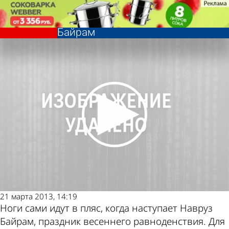
Общество
Живущие в Пензе
азербайджанцы отметили Навруз
Байрам
Общество
Живущие в Пензе
азербайджанцы отметили Навруз
Другие новости
Погода и курсы
Байрам
по теме
валют в Пензе
21 марта 2013, 14:19
Ноги сами идут в пляс, когда наступает Навруз
Байрам, праздник весеннего равноденствия. Для