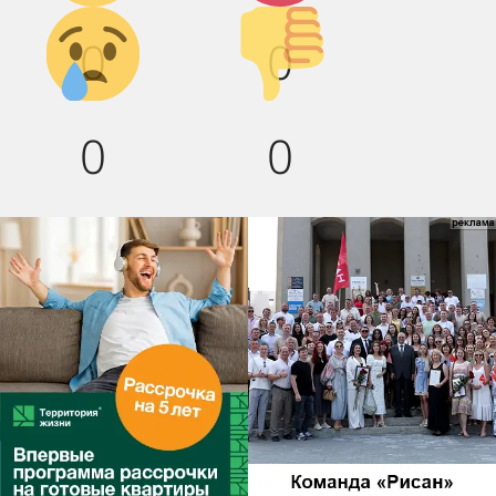
Грусть :(
Палец
0
0
вниз!
0
0