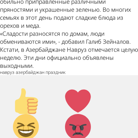
обильно приправленные различными
пряностями и украшенные зеленью. Во многих
семьях в этот день подают сладкие блюда из
орехов и меда.
«Сладости разносятся по домам, люди
обмениваются ими», - добавил Галиб Зейналов.
Кстати, в Азербайджане Навруз отмечается целую
неделю. Эти дни официально объявлены
выходными.
навруз
азербайджан
праздник
Палец
Лайк!
вверх!
Дикий
Агрессия!
0
0
смех!