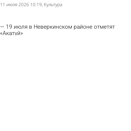
11 июля 2026 10:19
Культура
19 июля в Неверкинском районе отметят
«Акатуй»
10 июля 2026 19:01
Культура
Опубликована подробная программа
Лермонтовского праздника в Пензе
10 июля 2026 11:15
Культура
Сергей Васянин поздравил пензенцев с Днем
семьи, любви и верности
8 июля 2026 09:04
Общество