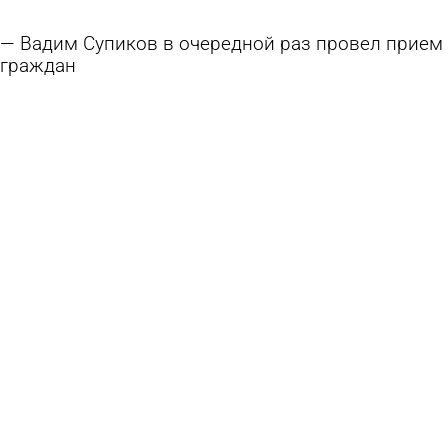
Вадим Супиков в очередной раз провел прием
граждан
28 июля 2026 10:44
Политика
В Нижнем Ломове организуют прием граждан
в следственном отделе
20 июля 2026 16:38
Общество
Жители Железнодорожного района ходят по
обвалившемуся мосту
13 июля 2026 09:33
Глас народа
Россиянам раскрыли способ вернуть деньги за
плохой отель