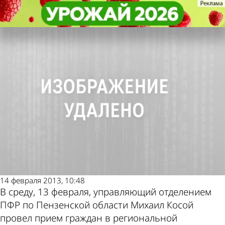
Общество
Общество
Жители области жалуются на
Жители области жалуются на
Другие новости по
Погода и курсы
маленькую пенсию
маленькую пенсию
теме
валют в Пензе
14 февраля 2013, 10:48
В среду, 13 февраля, управляющий отделением
ПФР по Пензенской области Михаил Косой
провел прием граждан в региональной