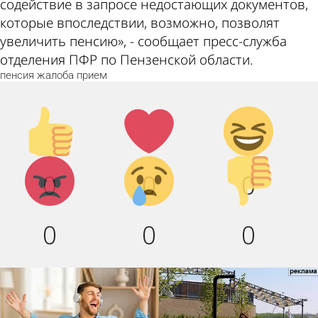
содействие в запросе недостающих документов,
которые впоследствии, возможно, позволят
увеличить пенсию», - сообщает пресс-служба
отделения ПФР по Пензенской области.
пенсия
жалоба
прием
Палец
Лайк!
Дикий
вверх!
смех!
Агрессия!
Грусть :
Палец
0
0
0
(
вниз!
0
0
0