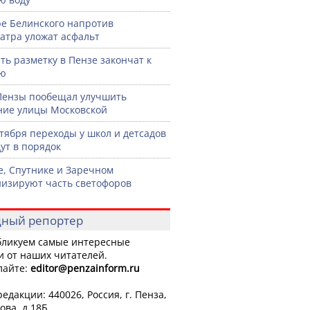
ре Белинского напротив
атра уложат асфальт
ть разметку в Пензе закончат к
рю
Пензы пообещал улучшить
ние улицы Московской
нтября переходы у школ и детсадов
ут в порядок
е, Спутнике и Заречном
изируют часть светофоров
ный репортер
ликуем самые интересные
и от наших читателей.
лайте:
editor
@penzainform.ru
едакции: 440026, Россия, г. Пенза,
ова, д.18Б.