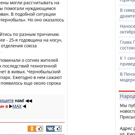
лены могли рассчитывать на
осы помогали нуждающимся
В скве
ован. В подобной ситуации
драмте
Чернобыль». Но оно оказалось
Наноси
октяб
ойтись по разным причинам.
е - 25-я годовщина на носу»,
Глава 
о отделения союза
состоя
.
К 1 се
споминали о сотнях жителей
привед
х последствий техногенной
 нет в живых. Чернобыльский
В Пенз
парк. Ежегодно в нем сажают
модерн
 появилось еще около сорока
Народ
ишите
нам!
◀◀
Мы пуб
м» в
▶️
MAX
◀️
новост
Присы
Адрес р
ул. Кир