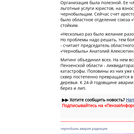
Организация была полезной. Ее ч
льготные услуги юристов, на взн
чернобыльцам. Сейчас счет арест
было областное отделение союза «
стойким.
«Несколько раз было желание раз
Но проблемы надо решать, тем боле
- считает председатель областног
«Чернобыль» Анатолий Алексютин
Митинг объединил всех. На нем в
Пензенской области - ликвидатора
катастрофы. Половины из них уже
сквер постепенно превращается в 
деревья. К 24-й годовщине аварии
берез и лип.
▶▶
Хотите сообщить новость?
Нап
Подписывайтесь на «ПензаИнфор
чернобыль
авария
радиация