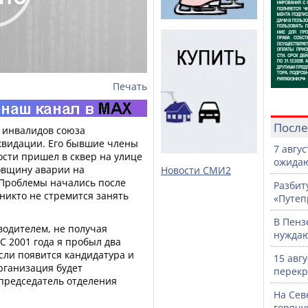
Печать
После
 инвалидов союза
иквидации. Его бывшие члены
7 авгу
ости пришел в сквер на улице
ожидаю
овщину аварии на
Новости СМИ2
 Проблемы начались после
Разбит
 никто не стремится занять
«Путеп
В Пенз
водителем, не получая
нужда
 С 2001 года я пробыл два
сли появится кандидатура и
15 авг
организация будет
перекр
 председатель отделения
На Сев
горячу