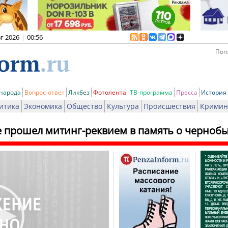
вг 2026
|
00:56
Пого
 народа
Вопрос-ответ
Ликбез
Фотолента
ТВ-программа
Пресса
История
итика
Экономика
Общество
Культура
Происшествия
Кримин
е прошел митинг-реквием в память о черноб