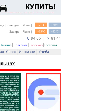
o
o
да | Сегодня | Ясно |
+21
C
+20
C
o
o
Завтра | Ясно |
+33
C
+32
C
€
$
94.06 |
81.41
Афиша
Полезное
Гороскоп
Гостевая
ал
Спорт
Из жизни
Учеба
ыльцах