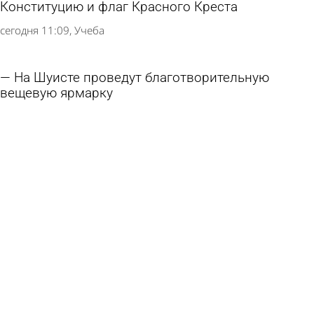
Конституцию и флаг Красного Креста
сегодня 11:09
Учеба
На Шуисте проведут благотворительную
вещевую ярмарку
5 августа 2026 19:01
Общество
В пензенские школы привезли новые учебники
по истории
4 августа 2026 15:45
Учеба
В Пензе 4 дня пробудут мощи блаженной
Матроны Московской
4 августа 2026 10:35
Общество