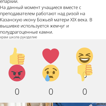
епархии.
На данный момент учащиеся вместе с
преподавателем работают над ризой на
Казанскую икону Божьей матери XIX века. В
вышивке используется жемчуг и
полудрагоценные камни.
храм
школа
рукоделие
Палец
Лайк!
Дикий
вверх!
смех!
Агрессия!
Грусть :
Палец
0
0
0
(
вниз!
0
0
0