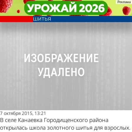
Религия
Религия
В Городищенском районе
В Городищенском районе
Другие новости по
Погода и курсы
открылась школа золотного
открылась школа золотного
шитья
шитья
теме
валют в Пензе
7 октября 2015, 13:21
В селе Канаевка Городищенского района
открылась школа золотного шитья для взрослых.