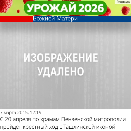
Религия
Религия
Казаки пронесут по храмам
Казаки пронесут по храмам
Другие новости по
Погода и курсы
области Ташлинскую икону
области Ташлинскую икону
Божией Матери
Божией Матери
теме
валют в Пензе
7 марта 2015, 12:19
С 20 апреля по храмам Пензенской митрополии
пройдет крестный ход с Ташлинской иконой