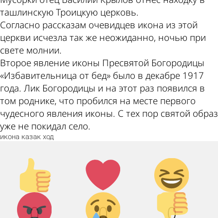
ташлинскую Троицкую церковь.
Согласно рассказам очевидцев икона из этой
церкви исчезла так же неожиданно, ночью при
свете молнии.
Второе явление иконы Пресвятой Богородицы
«Избавительница от бед» было в декабре 1917
года. Лик Богородицы и на этот раз появился в
том роднике, что пробился на месте первого
чудесного явления иконы. С тех пор святой образ
уже не покидал село.
икона
казак
ход
Палец
Лайк!
Дикий
вверх!
смех!
Агрессия!
Грусть :
Палец
0
0
0
(
вниз!