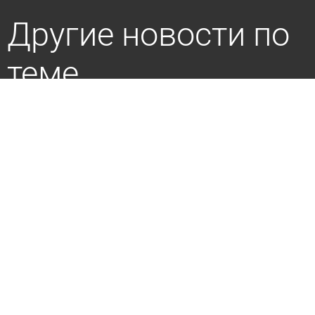
Другие новости по
теме
В Пензу привезут икону с частицей мощей
Николая Японского
26 ноября 2025 08:44
Общество
В Пензе осужденные приняли участие в
торжественном молебне
16 октября 2025 13:51
Общество
Горожане будут чествовать Казанскую