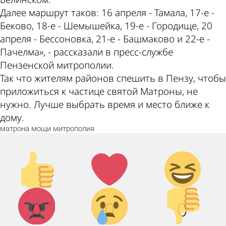
Далее маршрут таков: 16 апреля - Тамала, 17-е -
Беково, 18-е - Шемышейка, 19-е - Городище, 20
апреля - Бессоновка, 21-е - Башмаково и 22-е -
Пачелма», - рассказали в пресс-службе
Пензенской митрополии.
Так что жителям районов спешить в Пензу, чтобы
приложиться к частице святой Матроны, не
нужно. Лучше выбрать время и место ближе к
дому.
матрона
мощи
митрополия
Палец
Лайк!
Дикий
вверх!
смех!
Агрессия!
Грусть :
Палец
0
0
0
(
вниз!