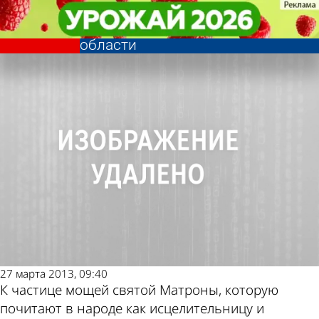
Религия
Религия
Мощам святой Матроны смогут
Мощам святой Матроны смогут
Другие новости по
Погода и курсы
поклониться жители районов
поклониться жители районов
области
области
теме
валют в Пензе
27 марта 2013, 09:40
К частице мощей святой Матроны, которую
почитают в народе как исцелительницу и