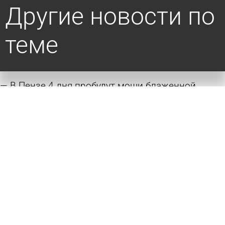
Другие новости по
теме
В Пензе 4 дня пробудут мощи блаженной
Матроны Московской
4 августа 2026 10:35
Общество
Зареченцы могут поклониться мощам двух
святых
21 октября 2025 19:11
Общество
В Заречный по просьбам горожан привезут
мощи Матроны Московской