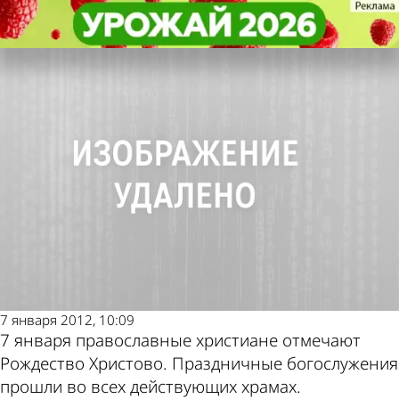
Религия
Религия
Пензенцы отмечают Рождество
Пензенцы отмечают Рождество
Другие новости по
Погода и курсы
Христово
Христово
теме
валют в Пензе
7 января 2012, 10:09
7 января православные христиане отмечают
Рождество Христово. Праздничные богослужения
прошли во всех действующих храмах.