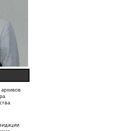
м архивов
ра.
ства.
квидации