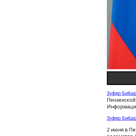
Зуфяр Биба
Пензенской
Информация
Зуфяр Биба
2 июня в П