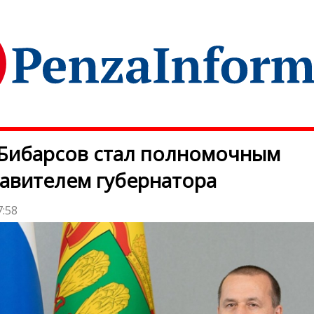
Бибарсов стал полномочным
авителем губернатора
7:58