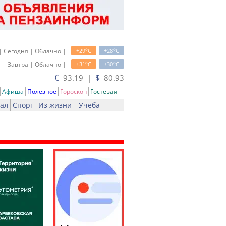
o
o
| Сегодня | Облачно |
+29
C
+28
C
o
o
Завтра | Облачно |
+31
C
+30
C
€
$
93.19 |
80.93
Афиша
Полезное
Гороскоп
Гостевая
ал
Спорт
Из жизни
Учеба