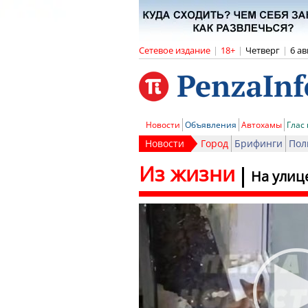
Сетевое издание
|
18+
|
Четверг
|
6 ав
Новости
Объявления
Автохамы
Глас
Новости
Город
Брифинги
Пол
Из жизни
На улиц