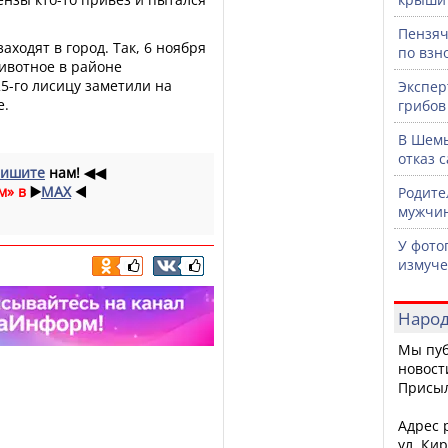
Пензяч
аходят в город. Так, 6 ноября
по взн
ивотное в районе
5-го лисицу заметили на
Экспер
е.
грибов
В Шемы
отказ 
ишите
нам!
◀◀
м» в
▶️
MAX
◀️
Родите
мужчин
У фото
измуче
Народ
Мы пуб
новост
Присы
Адрес р
ул. Кир