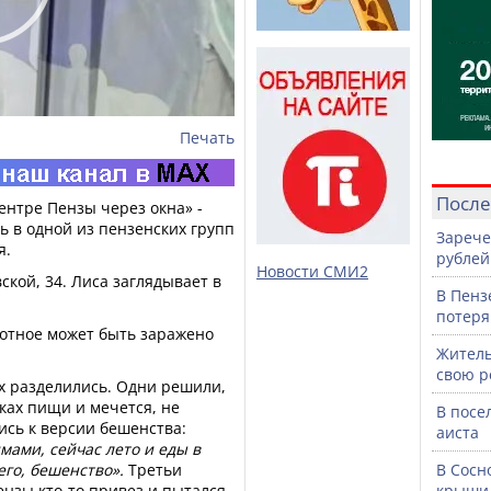
Печать
После
ентре Пензы через окна» -
ь в одной из пензенских групп
Зарече
я.
рублей
Новости СМИ2
ской, 34. Лиса заглядывает в
В Пенз
потеря
вотное может быть заражено
Житель
свою р
 разделились. Одни решили,
сках пищи и мечется, не
В посе
ись к версии бешенства:
аиста
ами, сейчас лето и еды в
его, бешенство».
Третьи
В Сосн
ензы кто-то привез и пытался
крыши 