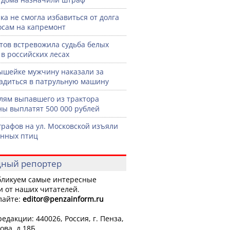
ка не смогла избавиться от долга
осам на капремонт
тов встревожила судьба белых
 в российских лесах
шейке мужчину наказали за
садиться в патрульную машину
лям выпавшего из трактора
ы выплатят 500 000 рублей
графов на ул. Московской изъяли
нных птиц
ный репортер
ликуем самые интересные
и от наших читателей.
лайте:
editor
@penzainform.ru
едакции: 440026, Россия, г. Пенза,
ова, д.18Б.