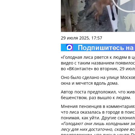
29 июля 2025, 17:57
«Голодная лиса рвется к людям в ц
видео с таким названием появилос
во «ВКонтакте» во вторник, 29 июл
Оно было сделано на улице Москов
окна и мечется вдоль дома.
Автор поста предположил, что жи
бешенством, раз вышло к людям.
Мнения пензенцев в комментариях
что лиса оказалась в городе в пои
понимая, как уйти. Другие склонил
«Голодают они лишь холодными зим
лесу для них достаточно, скорее вс
предположили, что лису в центр П