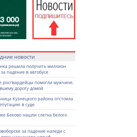
дние новости
нка решила получить миллион
 за падение в автобусе
е росгвардейцы помогли мужчине,
вшему дорогу домой
ница Кузнецкого района отстояла
епутацию в суде
лке Беково нашли слетка белого
овоборске за падение наледи с
дома назначили штраф