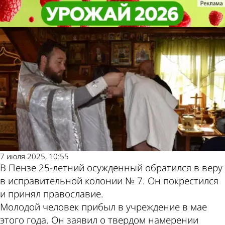
Из жизни
Из жизни
В Пензе осужденного крестили в
В Пензе осужденного крестили в
Другие новости по
Погода и курсы
исправительной колонии
исправительной колонии
теме
валют в Пензе
7 июля 2025, 10:55
В Пензе 25-летний осужденный обратился в веру
в исправительной колонии № 7. Он покрестился
и принял православие.
Молодой человек прибыл в учреждение в мае
этого года. Он заявил о твердом намерении