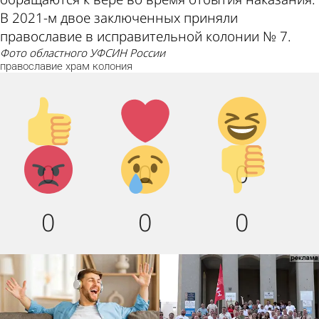
В 2021-м двое заключенных приняли
православие в исправительной колонии № 7.
фото областного УФСИН России
православие
храм
колония
Палец
Лайк!
Дикий
вверх!
смех!
Агрессия!
Грусть
Палец
0
0
0
:(
вниз!
0
0
0