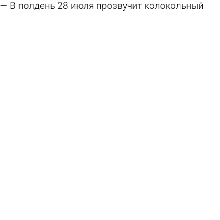
В полдень 28 июля прозвучит колокольный
звон-благовест
27 июля 2026 09:12
Общество
В Пензе осужденные изготовили скамьи для
дома народного творчества
23 июля 2026 10:07
Общество
В Пензенской области отыскали 73 человека,
скрывавшихся от наказания
21 июля 2026 09:54
Общество
21 июля проведут богослужения в честь
Казанской иконы Божией Матери
17 июля 2026 11:09
Общество