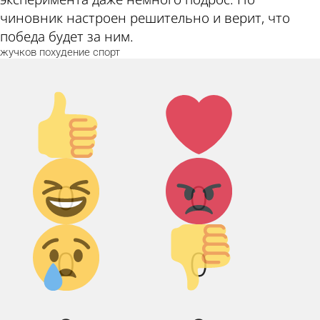
чиновник настроен решительно и верит, что
победа будет за ним.
жучков
похудение
спорт
Палец
Лайк!
вверх!
Дикий
Агрессия!
0
0
смех!
Грусть :(
Палец
0
0
вниз!