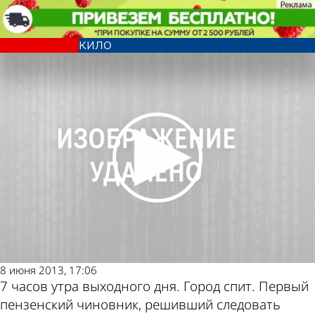
Из жизни
Зампредседателя спорткомитета
В. Жучков решил сбросить 10
кило
Из жизни
Зампредседателя спорткомитета
В. Жучков решил сбросить 10
Другие
Погода и
кило
новости по
курсы валют в
теме
Пензе
8 июня 2013, 17:06
7 часов утра выходного дня. Город спит. Первый
пензенский чиновник, решивший следовать