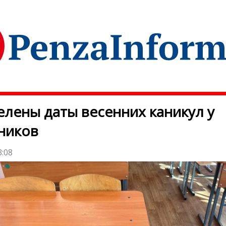
лены даты весенних каникул у
ников
3:08