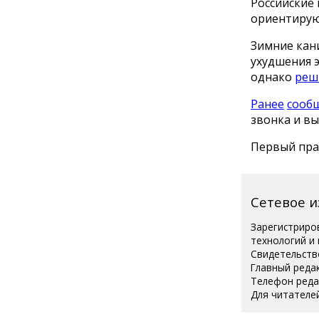
Российские
ориентирую
Зимние кани
ухудшения 
однако
реш
Ранее
сооб
звонка и вы
Первый праз
Сетевое 
Зарегистриро
технологий и
Свидетельств
Главный реда
Телефон редак
Для читателей
Полная вер