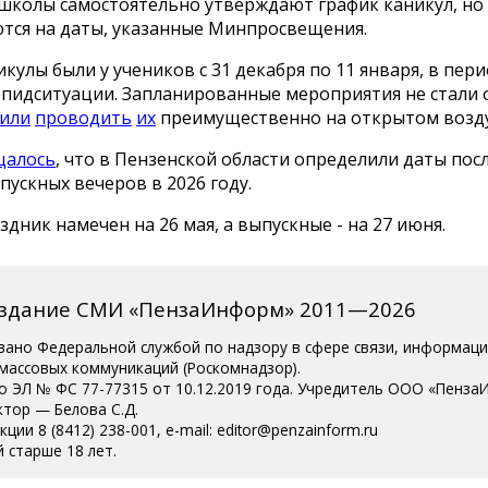
 школы самостоятельно утверждают график каникул, но
тся на даты, указанные Минпросвещения.
кулы были у учеников с 31 декабря по 11 января, в пер
эпидситуации. Запланированные мероприятия не стали 
или
проводить
их
преимущественно на открытом возду
щалось
, что в Пензенской области определили даты пос
пускных вечеров в 2026 году.
дник намечен на 26 мая, а выпускные - на 27 июня.
издание СМИ «ПензаИнформ» 2011—2026
вано Федеральной службой по надзору в сфере связи, информац
 массовых коммуникаций (Роскомнадзор).
о ЭЛ № ФС 77-77315 от 10.12.2019 года. Учредитель ООО «Пенза
ктор — Белова С.Д.
ции 8 (8412) 238-001, e-mail: editor@penzainform.ru
 старше 18 лет.
сия
|
Пользовательское соглашение