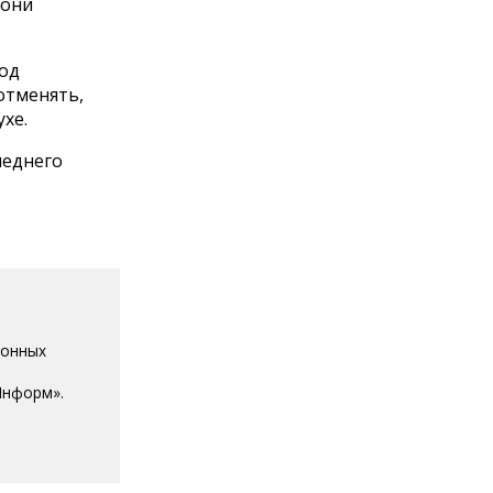
 они
иод
отменять,
хе.
леднего
ионных
Информ».