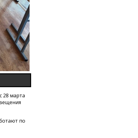
с 28 марта
свещения
аботают по