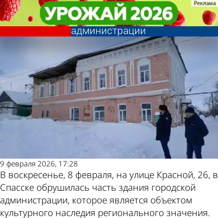
Происшествия
Происшествия
В Спасске обрушилась часть
В Спасске обрушилась часть
Другие новости по
Погода и курсы
здания городской
здания городской
администрации
администрации
теме
валют в Пензе
9 февраля 2026, 17:28
В воскресенье, 8 февраля, на улице Красной, 26, в
Спасске обрушилась часть здания городской
администрации, которое является объектом
культурного наследия регионального значения.