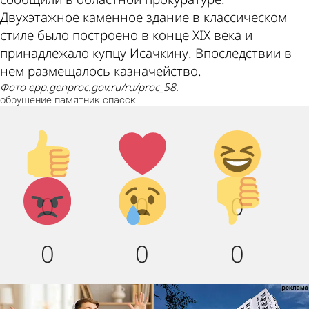
Двухэтажное каменное здание в классическом
стиле было построено в конце ХIХ века и
принадлежало купцу Исачкину. Впоследствии в
нем размещалось казначейство.
Фото epp.genproc.gov.ru/ru/proc_58.
обрушение
памятник
спасск
Палец
Лайк!
Дикий
вверх!
смех!
Агрессия!
Грусть :
Палец
0
0
0
(
вниз!
0
0
0