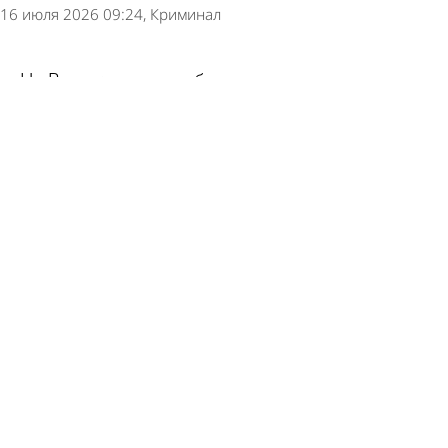
16 июля 2026 09:24
Криминал
На Восточном кладбище снова нашли
артиллерийский снаряд
13 июля 2026 10:04
Происшествия
Кузнечане обокрали магазины, чтобы
раздобыть денег на спиртное
12 июля 2026 15:16
Криминал
Двое кузнечан попались на серийных кражах
продуктов
10 июля 2026 09:37
Криминал
Суд не смягчил наказание пензенцу,