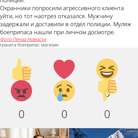
полиции.
Охранники попросили агрессивного клиента
уйти, но тот наотрез отказался. Мужчину
задержали и доставили в отдел полиции. Муляж
боеприпаса нашли при личном досмотре.
фото Пенза Новости
граната
боеприпас
магазин
Палец
Лайк!
Дикий
вверх!
смех!
Агрессия!
Грусть :
Палец
0
0
0
(
вниз!
0
0
0