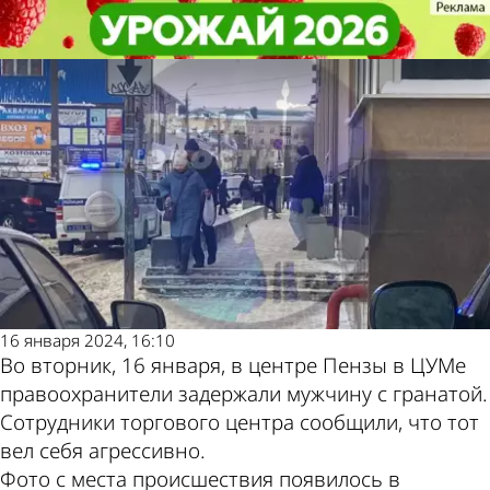
Происшествия
Происшествия
В Пензе в ЦУМе задержали
В Пензе в ЦУМе задержали
Другие новости по
Погода и курсы
мужчину с гранатой
мужчину с гранатой
теме
валют в Пензе
16 января 2024, 16:10
Во вторник, 16 января, в центре Пензы в ЦУМе
правоохранители задержали мужчину с гранатой.
Сотрудники торгового центра сообщили, что тот
вел себя агрессивно.
Фото с места происшествия появилось в