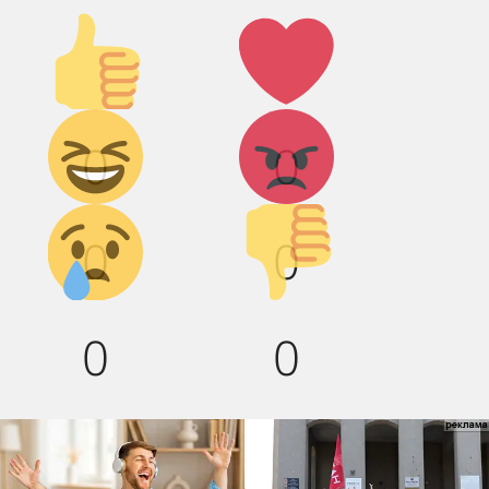
Палец
Лайк!
вверх!
Дикий
Агрессия!
0
0
смех!
Грусть :(
Палец
0
0
вниз!
0
0