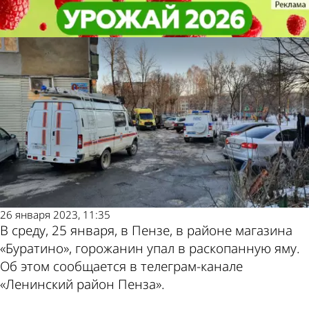
Происшествия
Происшествия
В Пензе прохожий упал в
В Пензе прохожий упал в
траншею с трубами отопления
траншею с трубами отопления
Другие новости
Погода и курсы
по теме
валют в Пензе
26 января 2023, 11:35
В среду, 25 января, в Пензе, в районе магазина
«Буратино», горожанин упал в раскопанную яму.
Об этом сообщается в телеграм-канале
«Ленинский район Пенза».