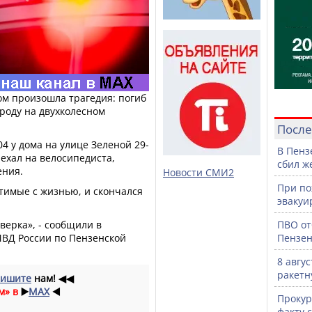
ном произошла трагедия: погиб
роду на двухколесном
После
4 у дома на улице Зеленой 29-
В Пенз
ехал на велосипедиста,
сбил ж
ения.
Новости СМИ2
При по
имые с жизнью, и скончался
эвакуи
верка», - сообщили в
ПВО от
ВД России по Пензенской
Пензен
8 авгу
ракетн
ишите
нам!
◀◀
м» в
▶️
MAX
◀️
Прокур
факту 