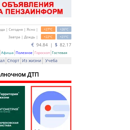
o
o
да | Сегодня | Ясно |
+27
C
+26
C
o
o
Завтра | Дождь |
+22
C
+21
C
€
$
94.84 |
82.17
Афиша
Полезное
Гороскоп
Гостевая
ал
Спорт
Из жизни
Учеба
полночном ДТП
ь