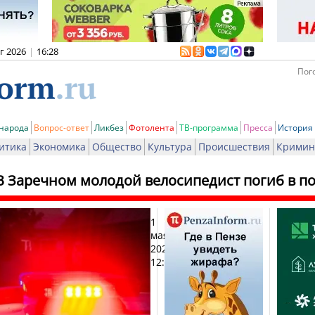
вг 2026
|
16:28
Пого
 народа
Вопрос-ответ
Ликбез
Фотолента
ТВ-программа
Пресса
История
итика
Экономика
Общество
Культура
Происшествия
Кримин
В Заречном молодой велосипедист погиб в 
1
Печат
мая
2021,
12:51