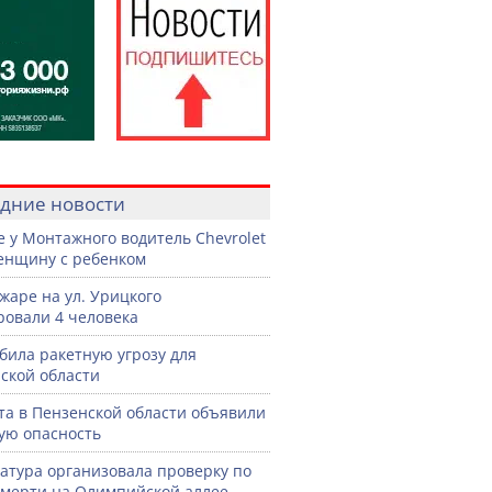
дние новости
е у Монтажного водитель Chevrolet
енщину с ребенком
жаре на ул. Урицкого
ровали 4 человека
била ракетную угрозу для
ской области
ста в Пензенской области объявили
ую опасность
атура организовала проверку по
смерти на Олимпийской аллее