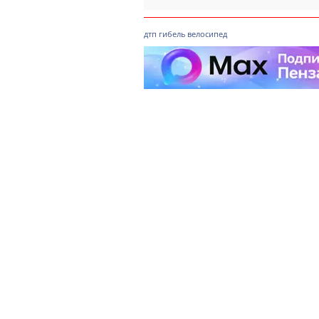
дтп
гибель
велосипед