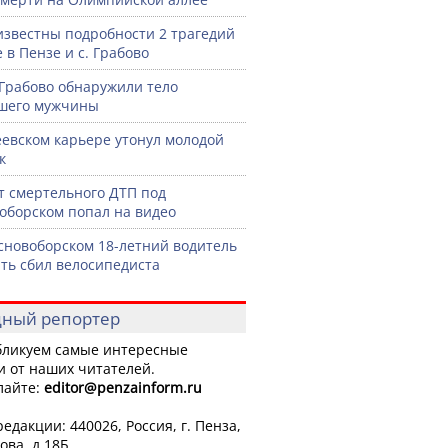
известны подробности 2 трагедий
 в Пензе и с. Грабово
 Грабово обнаружили тело
шего мужчины
еевском карьере утонул молодой
к
 смертельного ДТП под
оборском попал на видео
сновоборском 18-летний водитель
ть сбил велосипедиста
ный репортер
ликуем самые интересные
и от наших читателей.
лайте:
editor
@penzainform.ru
едакции: 440026, Россия, г. Пенза,
ова, д.18Б.