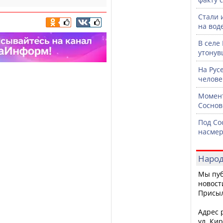
Стали 
на воде
В селе
утонув
На Рус
челове
Момент
Соснов
Под Со
насмер
Народ
Мы пуб
новост
Присы
Адрес р
ул. Кир