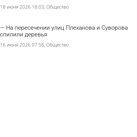
18 июня 2026 18:03
Общество
На пересечении улиц Плеханова и Суворова
спилили деревья
16 июня 2026 07:58
Общество
На улице Суворова в Пензе спилят 5 деревьев
10 июня 2026 19:26
Общество
В Сухумском проезде может появиться 18-
этажный жилой дом
8 июня 2026 10:46
Общество
Россиянка пожаловалась в мэрию на