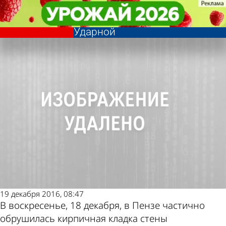
Происшествия
Происшествия
В Пензе частично обрушилась
В Пензе частично обрушилась
Другие новости по
Погода и курсы
стена общежития на улице
стена общежития на улице
Ударной
Ударной
теме
валют в Пензе
19 декабря 2016, 08:47
В воскресенье, 18 декабря, в Пензе частично
обрушилась кирпичная кладка стены