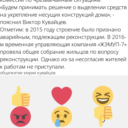
«Будем принимать решение о выделении средств
на укрепление несущих конструкций дома», -
пояснил Виктор Кувайцев.
Отметим: в 2015 году строение было признано
аварийным, подлежащим реконструкции. В 2016-
м временная управляющая компания «ЖЭМУП-7»
провела общее собрание жильцов по вопросу
реконструкции. Однако из-за несогласия жителей
к работам не приступали.
общежитие
мэрия
кувайцев
Палец
Лайк!
Дикий
вверх!
смех!
Агрессия!
Грусть :
Палец
0
0
0
(
вниз!