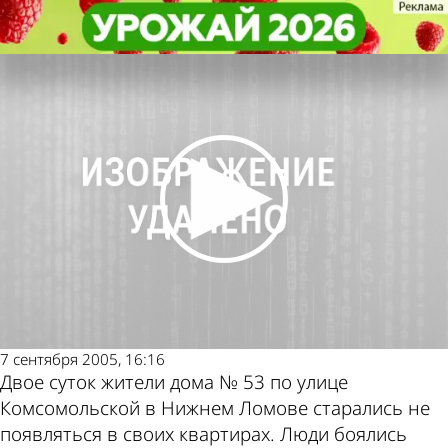
Происшествия
Происшествия
Жители Ломова задыхаются
Жители Ломова задыхаются
от неприятного запаха
от неприятного запаха
Другие новости
Погода и курсы
по теме
валют в Пензе
7 сентября 2005, 16:16
Двое суток жители дома № 53 по улице
Комсомольской в Нижнем Ломове старались не
появляться в своих квартирах. Люди боялись