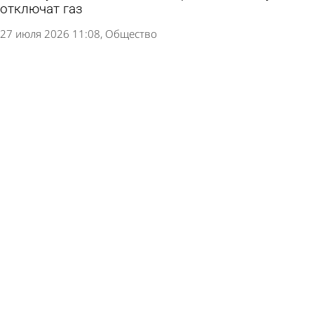
отключат газ
27 июля 2026 11:08
Общество
В Городищенском, Вадинском и Спасском
районах отключат газ
15 июля 2026 17:15
Общество
В части домов в районе ДС «Рубин» отключат
газ
13 июля 2026 13:56
Общество
23 июля часть Спасского района почти на весь
день оставят без газа
13 июля 2026 11:47
Общество