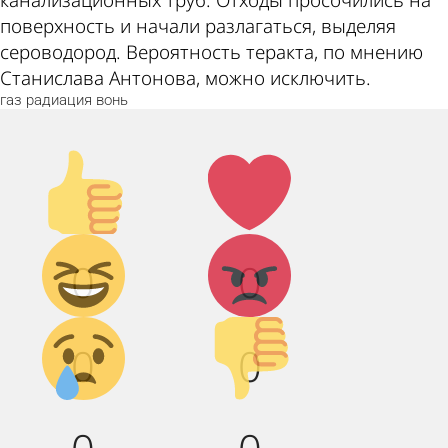
поверхность и начали разлагаться, выделяя
сероводород. Вероятность теракта, по мнению
Станислава Антонова, можно исключить.
газ
радиация
вонь
Палец
Лайк!
вверх!
Дикий
Агрессия!
0
0
смех!
Грусть :(
Палец
0
0
вниз!