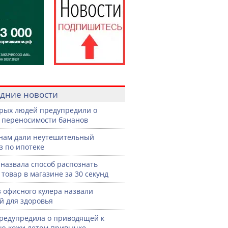
дние новости
рых людей предупредили о
 переносимости бананов
нам дали неутешительный
з по ипотеке
назвала способ распознать
 товар в магазине за 30 секунд
з офисного кулера назвали
й для здоровья
редупредила о приводящей к
ю кожи летом привычке