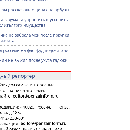
нам рассказали о ценах на арбузы
ии задумали упростить и ускорить
у изъятого имущества
чка не забрала чек после покупки
 избита
ы россиян на фастфуд подсчитали
нин не выжил после укуса гадюки
ный репортер
ликуем самые интересные
и от наших читателей.
лайте:
editor
@penzainform.ru
едакции: 440026, Россия, г. Пенза,
ова, д.18Б.
8412) 238-001
 редакции:
editor
@penzainform.ru
ный отдел: 8(8412) 238-003 или