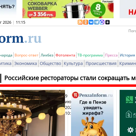
вг 2026
|
11:15
Пого
 народа
Вопрос-ответ
Ликбез
Фотолента
ТВ-программа
Пресса
История
итика
Экономика
Общество
Культура
Происшествия
Кримин
Российские рестораторы стали сокращать 
9
Печат
июля
2026,
10:47