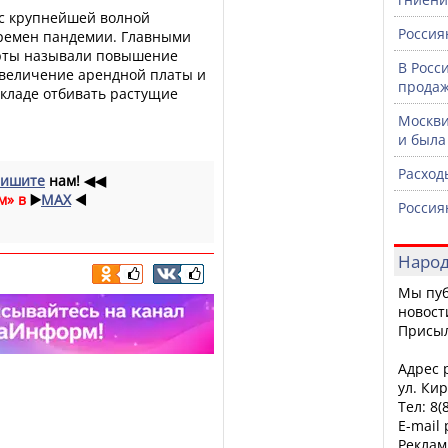
 с крупнейшей волной
Россия
времен пандемии. Главными
рты называли повышение
В Росс
 увеличение арендной платы и
продаж
складе отбивать растущие
Москви
и была
Расход
ишите
нам!
◀◀
м» в
▶️
MAX
◀️
Россия
Народ
Мы пуб
новост
Присы
Адрес р
ул. Кир
Тел: 8(
E-mail
Реклам