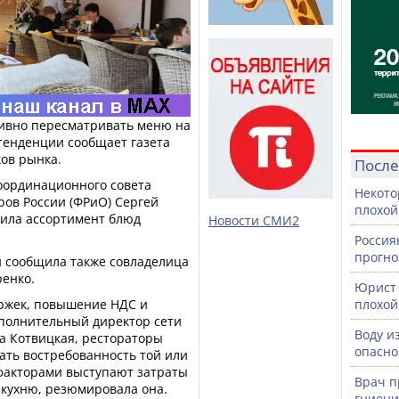
тивно пересматривать меню на
тенденции сообщает газета
ков рынка.
После
Координационного совета
Некото
ров России (ФРиО) Сергей
плохой
тила ассортимент блюд
Новости СМИ2
Россия
прогно
 сообщила также совладелица
ренко.
Юрист 
ержек, повышение НДС и
плохой
сполнительный директор сети
Воду и
а Котвицкая, рестораторы
опасно
ть востребованность той или
факторами выступают затраты
Врач п
 кухню, резюмировала она.
гниени