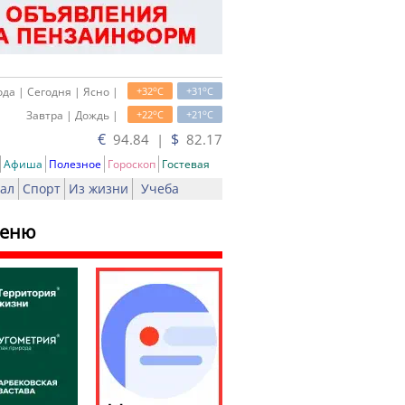
o
o
да | Сегодня | Ясно |
+32
C
+31
C
o
o
Завтра | Дождь |
+22
C
+21
C
€
$
94.84 |
82.17
Афиша
Полезное
Гороскоп
Гостевая
ал
Спорт
Из жизни
Учеба
меню
ь