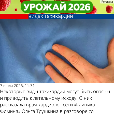
В стране и
В стране и
Кардиолог рассказала о
Кардиолог рассказала о
мире
мире
Другие новости
Погода и курсы
приводящих к смерти опасных
приводящих к смерти опасных
видах тахикардии
видах тахикардии
по теме
валют в Пензе
7 июля 2026, 11:31
Некоторые виды тахикардии могут быть опасны
и приводить к летальному исходу. О них
рассказала врач-кардиолог сети «Клиника
Фомина» Ольга Трушкина в разговоре со