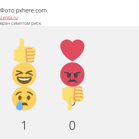
Фото pxhere.com.
lenta.ru
врач
симптом
риск
Палец
Лайк!
вверх!
Дикий
Агрессия!
0
0
смех!
Грусть :(
Палец
0
0
вниз!
1
0