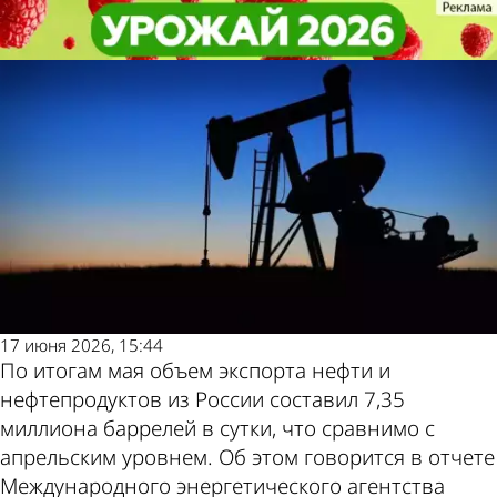
В стране и
В стране и
Объем доходов России от
Объем доходов России от
мире
мире
нефтяного экспорта оценили
нефтяного экспорта оценили
Другие новости
Погода и курсы
по теме
валют в Пензе
17 июня 2026, 15:44
По итогам мая объем экспорта нефти и
нефтепродуктов из России составил 7,35
миллиона баррелей в сутки, что сравнимо с
апрельским уровнем. Об этом говорится в отчете
Международного энергетического агентства