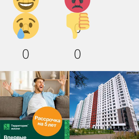
0
0
Грусть :(
Палец
0
0
вниз!
0
0