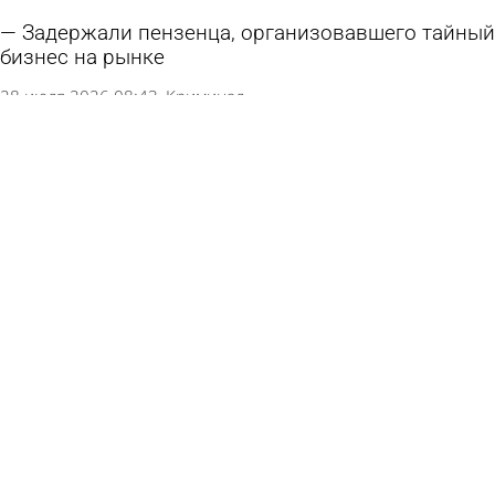
Задержали пензенца, организовавшего тайный
бизнес на рынке
28 июля 2026 08:43
Криминал
Пожалевший россиян с доходом 300 тысяч
рублей в месяц Лепс извинился
17 июля 2026 16:11
В стране и мире
Объяснены распродажи на фондовом рынке
3 июля 2026 14:10
Экономика
У пензенского автовокзала могут расширить
торговую площадку