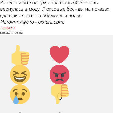
Ранее в июне популярная вещь 60-х вновь
вернулась в моду. Люксовые бренды на показах
сделали акцент на ободки для волос.
Источник фото - pxhere.com.
lenta.ru
одежда
мода
Палец
Лайк!
вверх!
Дикий
Агрессия!
1
0
смех!
Грусть :(
Палец
0
0
вниз!