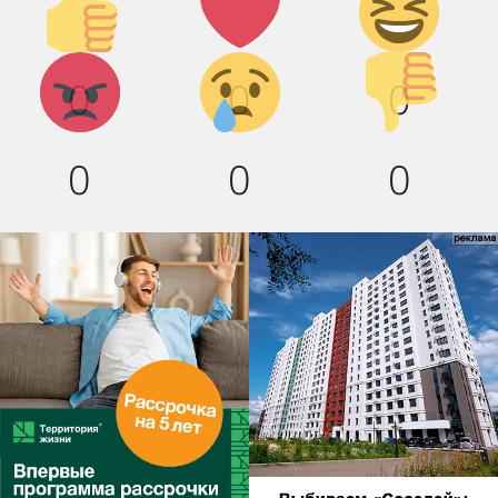
вверх!
смех!
Агрессия!
Грусть :
Палец
0
0
0
(
вниз!
0
0
0