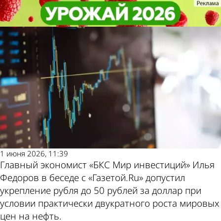
В стране и
В стране и
Названо условие для падения
Названо условие для падения
Другие новости по
Погода и курсы
мире
мире
доллара до 50 рублей
доллара до 50 рублей
теме
валют в Пензе
1 июня 2026, 11:39
Главный экономист «БКС Мир инвестиций» Илья
Федоров в беседе с «Газетой.Ru» допустил
укрепление рубля до 50 рублей за доллар при
условии практически двукратного роста мировых
цен на нефть.