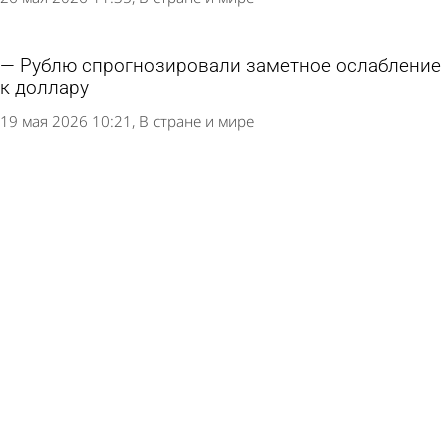
Рублю спрогнозировали заметное ослабление
к доллару
19 мая 2026 10:21
В стране и мире
Назван предел падения доллара
9 апреля 2026 11:17
В стране и мире
Курс рубля взлетел
6 апреля 2026 11:07
В стране и мире
Ситуацию с рублем назвали «идеальным
штормом»