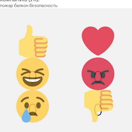
пожар
балкон
безопасность
Палец
Лайк!
вверх!
Дикий смех!
Агрессия!
0
0
Грусть :(
Палец вниз!
0
0