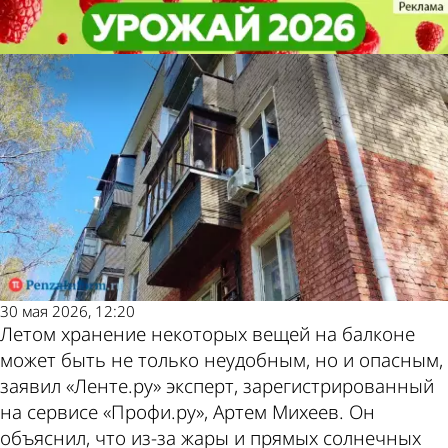
В стране и
В стране и
Названы опасные для хранения
Названы опасные для хранения
мире
мире
на балконе в жару вещи
на балконе в жару вещи
Другие
Погода и
новости по
курсы
теме
валют в
Пензе
30 мая 2026, 12:20
Летом хранение некоторых вещей на балконе
может быть не только неудобным, но и опасным,
заявил «Ленте.ру» эксперт, зарегистрированный
на сервисе «Профи.ру», Артем Михеев. Он
объяснил, что из-за жары и прямых солнечных