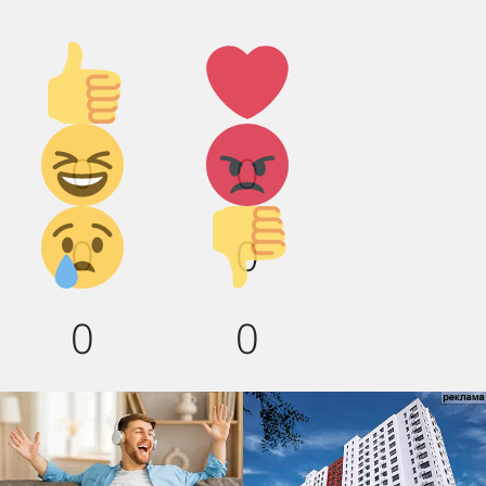
Палец
Лайк!
вверх!
Дикий
Агрессия!
0
0
смех!
Грусть :(
Палец
0
0
вниз!
0
0