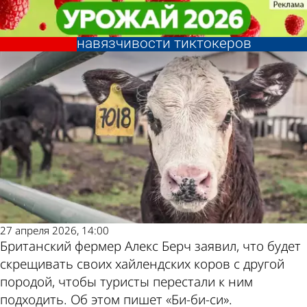
В стране и
В стране и
Фермер решил разводить
Фермер решил разводить
мире
мире
Другие новости
Погода и курсы
уродливых коров из-за
уродливых коров из-за
навязчивости тиктокеров
навязчивости тиктокеров
по теме
валют в Пензе
27 апреля 2026, 14:00
Британский фермер Алекс Берч заявил, что будет
скрещивать своих хайлендских коров с другой
породой, чтобы туристы перестали к ним
подходить. Об этом пишет «Би-би-си».