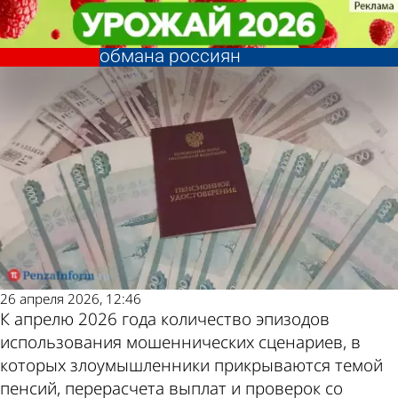
В стране и
В стране и
У мошенников резко выросла
У мошенников резко выросла
мире
мире
популярность одной схемы
популярность одной схемы
Другие
Погода и
обмана россиян
обмана россиян
новости по
курсы
теме
валют в
Пензе
26 апреля 2026, 12:46
К апрелю 2026 года количество эпизодов
использования мошеннических сценариев, в
которых злоумышленники прикрываются темой
пенсий, перерасчета выплат и проверок со