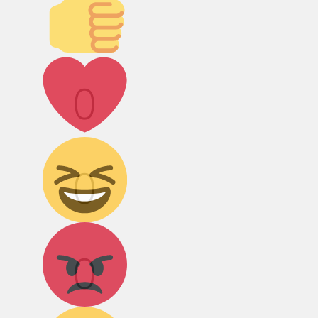
Лайк!
0
Дикий смех!
0
Агрессия!
0
Грусть :(