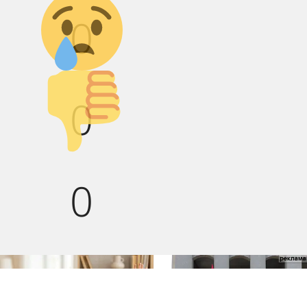
0
Палец вниз!
0
0