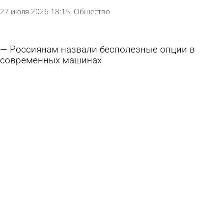
27 июля 2026 18:15
Общество
Россиянам назвали бесполезные опции в
современных машинах
27 июля 2026 13:19
В стране и мире
Россиянам назвали максимально допустимое
количество огурцов и помидоров в день
26 июля 2026 18:17
В стране и мире
Одну настройку на смартфонах Samsung
призвали отключить
21 июля 2026 12:18
В стране и мире