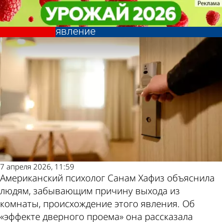
В стране и
В стране и
Забывающим причину выхода из
Забывающим причину выхода из
мире
мире
комнаты людям объяснили это
комнаты людям объяснили это
Другие новости
Погода и курсы
явление
явление
по теме
валют в Пензе
7 апреля 2026, 11:59
Американский психолог Санам Хафиз объяснила
людям, забывающим причину выхода из
комнаты, происхождение этого явления. Об
«эффекте дверного проема» она рассказала