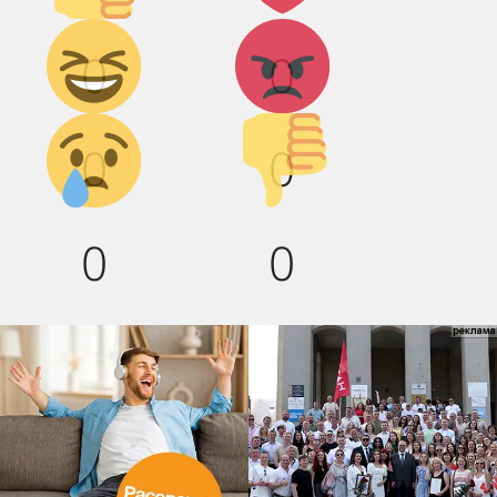
Дикий
Агрессия!
0
0
смех!
Грусть :(
Палец
0
0
вниз!
0
0