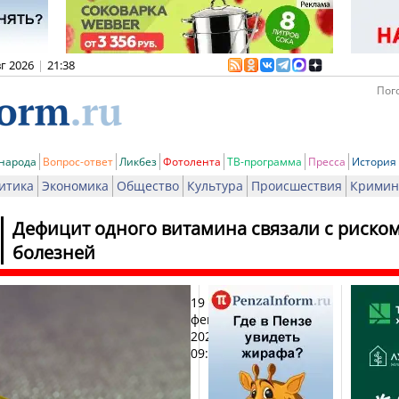
вг 2026
|
21:38
Пого
 народа
Вопрос-ответ
Ликбез
Фотолента
ТВ-программа
Пресса
История
итика
Экономика
Общество
Культура
Происшествия
Кримин
Дефицит одного витамина связали с риском
болезней
19
Печ
февраля
2026,
09:55