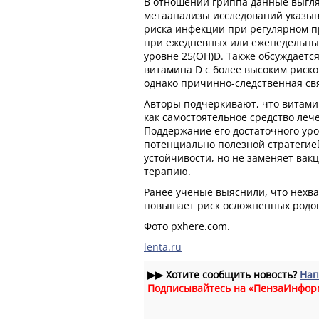
В отношении гриппа данные выгля
метаанализы исследований указы
риска инфекции при регулярном п
при ежедневных или еженедельных
уровне 25(OH)D. Также обсуждаетс
витамина D с более высоким риско
однако причинно-следственная свя
Авторы подчеркивают, что витами
как самостоятельное средство ле
Поддержание его достаточного уро
потенциально полезной стратегие
устойчивости, но не заменяет ва
терапию.
Ранее ученые выяснили, что нехв
повышает риск осложненных родо
Фото pxhere.com.
lenta.ru
▶▶
Хотите сообщить новость?
Нап
Подписывайтесь на «ПензаИнфор