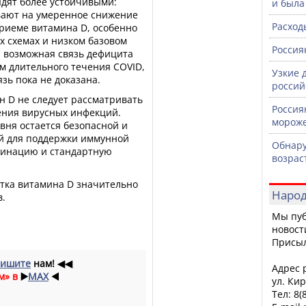
дят более устойчивыми:
и была
вают на умеренное снижение
Расход
риеме витамина D, особенно
 схемах и низком базовом
Россия
я возможная связь дефицита
м длительного течения COVID,
Узкие 
зь пока не доказана.
россий
н D не следует рассматривать
Россия
чения вирусных инфекций.
морож
вня остается безопасной и
й для поддержки иммунной
Обнару
кцинацию и стандартную
возрас
атка витамина D значительно
Народ
в.
Мы пуб
новост
Присы
ишите
нам!
◀◀
Адрес р
м» в
▶️
MAX
◀️
ул. Кир
Тел: 8(