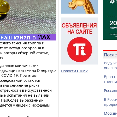
желого течения гриппа и
ит от исходного уровня в
и авторы обзорной статьи,
После
ts.
Воду и
 данные клинических
опасно
о дефицит витамина D нередко
Новости СМИ2
 COVID-19. При этом
Врач п
сследований остаются
гниени
азала снижение риска
отребности в искусственной
Россия
пные испытания не выявили
В Росс
ь. Наиболее выраженный
продаж
дается у людей с исходным
Москви