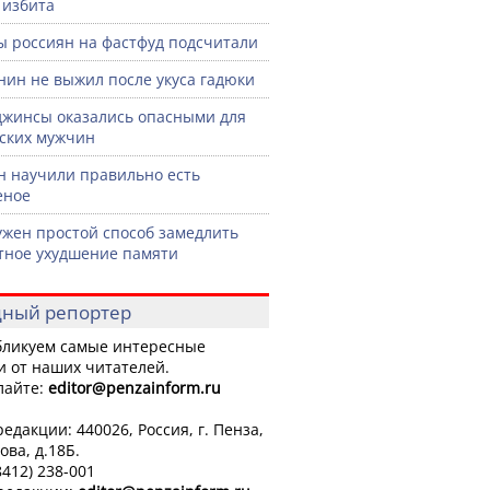
 избита
ы россиян на фастфуд подсчитали
нин не выжил после укуса гадюки
джинсы оказались опасными для
ских мужчин
н научили правильно есть
еное
жен простой способ замедлить
тное ухудшение памяти
ный репортер
ликуем самые интересные
и от наших читателей.
лайте:
editor
@penzainform.ru
едакции: 440026, Россия, г. Пенза,
ова, д.18Б.
8412) 238-001