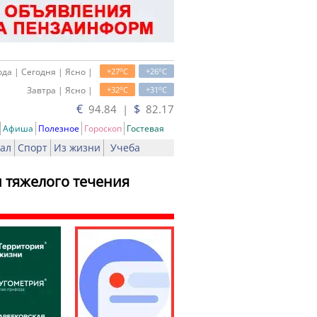
o
o
да | Сегодня | Ясно |
+27
C
+26
C
o
o
Завтра | Ясно |
+32
C
+31
C
€
$
94.84 |
82.17
Афиша
Полезное
Гороскоп
Гостевая
ал
Спорт
Из жизни
Учеба
 тяжелого течения
ать