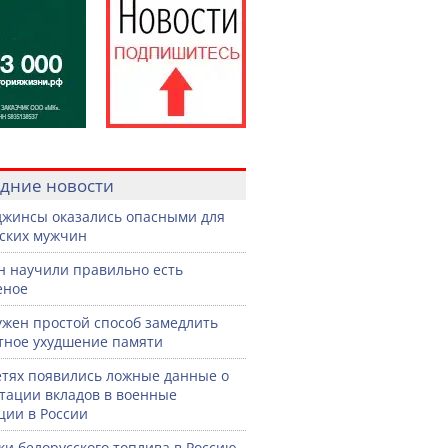
дние новости
джинсы оказались опасными для
ских мужчин
н научили правильно есть
еное
жен простой способ замедлить
тное ухудшение памяти
етях появились ложные данные о
тации вкладов в военные
ции в России
ки белорусского топлива в Россию