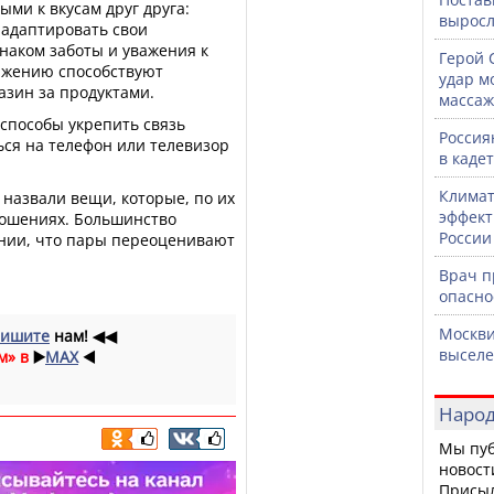
ыми к вкусам друг друга:
выросл
 адаптировать свои
наком заботы и уважения к
Герой 
лижению способствуют
удар м
азин за продуктами.
массаж
 способы укрепить связь
Россия
ься на телефон или телевизор
в каде
Климат
 назвали вещи, которые, по их
эффект
ношениях. Большинство
России
нии, что пары переоценивают
Врач 
опасно
Москви
ишите
нам!
◀◀
выселе
м» в
▶️
MAX
◀️
Народ
Мы пуб
новост
Присы