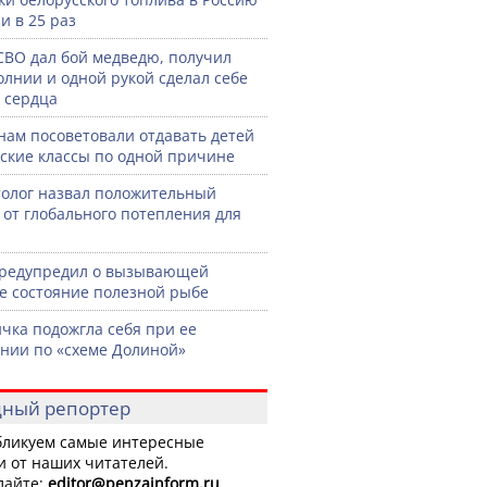
и в 25 раз
СВО дал бой медведю, получил
олнии и одной рукой сделал себе
 сердца
нам посоветовали отдавать детей
тские классы по одной причине
олог назвал положительный
 от глобального потепления для
предупредил о вызывающей
е состояние полезной рыбе
чка подожгла себя при ее
нии по «схеме Долиной»
ный репортер
ликуем самые интересные
и от наших читателей.
лайте:
editor
@penzainform.ru