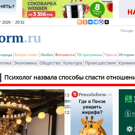
г 2026
|
20:32
Погода 
 народа
Вопрос-ответ
Ликбез
Фотолента
ТВ-программа
Пресса
История
итика
Экономика
Общество
Культура
Происшествия
Кримин
Психолог назвала способы спасти отношен
13
Печ
февраля
2026,
12:22