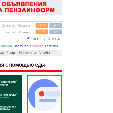
o
o
| Сегодня | Облачно |
+24
C
+23
C
o
o
Завтра | Облачно |
+31
C
+30
C
€
$
94.06 |
81.41
Афиша
Полезное
Гороскоп
Гостевая
ал
Спорт
Из жизни
Учеба
ия с помощью еды
ать