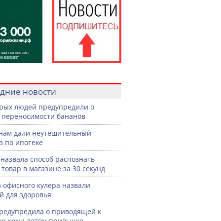
дние новости
рых людей предупредили о
 переносимости бананов
нам дали неутешительный
з по ипотеке
назвала способ распознать
 товар в магазине за 30 секунд
з офисного кулера назвали
й для здоровья
редупредила о приводящей к
ю кожи летом привычке