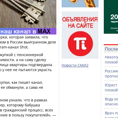
рки, которая заявила, что
вом в России выигранном деле
ram-канал Shot.
После
окупкой с пенсионеркой
Некото
имости, а на саму сделку
плохой
елица квартиры подтвердила
Новости СМИ2
о у нее не пытаются украсть
Россия
прогно
упки, как пишет канал,
Юрист 
 ее обманули, а сама не
плохой
Воду и
ыном узнали, что в рамках
опасно
ер, которому бабушка
в гражданский процесс, всех
Врач п
ение в пользу покупателей», —
гниени