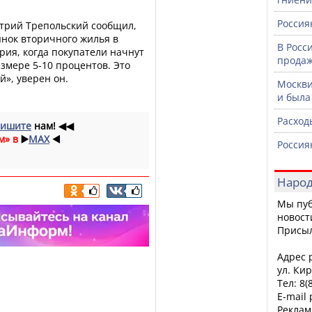
Россия
итрий Трепольский сообщил,
ынок вторичного жилья в
В Росс
рия, когда покупатели начнут
продаж
азмере 5-10 процентов. Это
й», уверен он.
Москви
и была
Расход
ишите
нам!
◀◀
м» в
▶️
MAX
◀️
Россия
Народ
Мы пуб
новост
Присы
Адрес р
ул. Кир
Тел: 8(
E-mail
Реклам