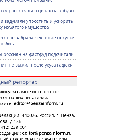
нам рассказали о ценах на арбузы
ии задумали упростить и ускорить
у изъятого имущества
чка не забрала чек после покупки
 избита
ы россиян на фастфуд подсчитали
нин не выжил после укуса гадюки
ный репортер
ликуем самые интересные
и от наших читателей.
лайте:
editor
@penzainform.ru
едакции: 440026, Россия, г. Пенза,
ова, д.18Б.
8412) 238-001
 редакции:
editor
@penzainform.ru
ный отдел: 8(8412) 238-003 или