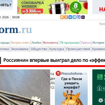
вг 2026
|
09:08
Пого
 народа
Вопрос-ответ
Ликбез
Фотолента
ТВ-программа
Пресса
История
итика
Экономика
Общество
Культура
Происшествия
Кримин
Россиянин впервые выиграл дело по «эффе
14
Печ
декабря
2025,
12:51