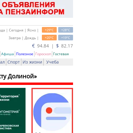
o
o
да | Сегодня | Ясно |
+29
C
+28
C
o
o
Завтра | Дождь |
+20
C
+19
C
€
$
94.84 |
82.17
Афиша
Полезное
Гороскоп
Гостевая
ал
Спорт
Из жизни
Учеба
кту Долиной»
ать