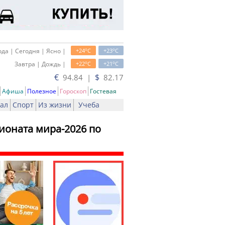
o
o
да | Сегодня | Ясно |
+24
C
+23
C
o
o
Завтра | Дождь |
+22
C
+21
C
€
$
94.84 |
82.17
Афиша
Полезное
Гороскоп
Гостевая
ал
Спорт
Из жизни
Учеба
ионата мира-2026 по
ать