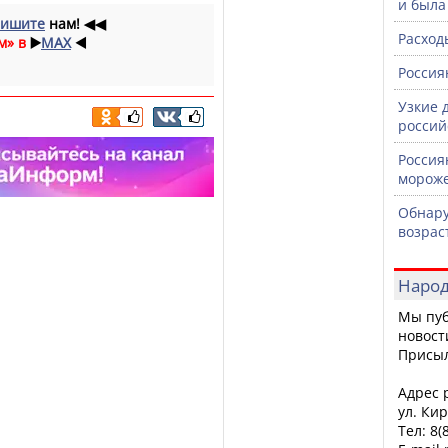
и была
ишите
нам!
◀◀
Расход
м» в
▶️
MAX
◀️
Россия
Узкие 
россий
Россия
морож
Обнару
возрас
Народ
Мы пуб
новост
Присы
Адрес р
ул. Кир
Тел: 8(