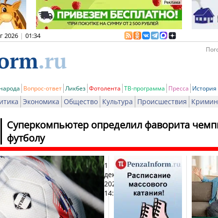
вг 2026
|
01:34
Пого
 народа
Вопрос-ответ
Ликбез
Фотолента
ТВ-программа
Пресса
История
итика
Экономика
Общество
Культура
Происшествия
Кримин
Суперкомпьютер определил фаворита чемп
футболу
1
Печ
декабря
2025,
14:41