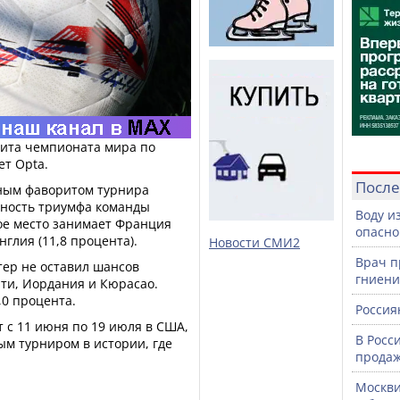
ита чемпионата мира по
ет Opta.
После
вным фаворитом турнира
тность триумфа команды
Воду и
ое место занимает Франция
опасно
нглия (11,8 процента).
Новости СМИ2
Врач п
ер не оставил шансов
гниени
ити, Иордания и Кюрасао.
,0 процента.
Россия
 с 11 июня по 19 июля в США,
В Росс
ым турниром в истории, где
продаж
Москви