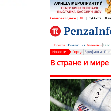
Сетевое издание
|
18+
|
Суббота
|
8 а
Новости
Объявления
Автохамы
Глас
Новости
Город
Брифинги
Пол
В стране и мире