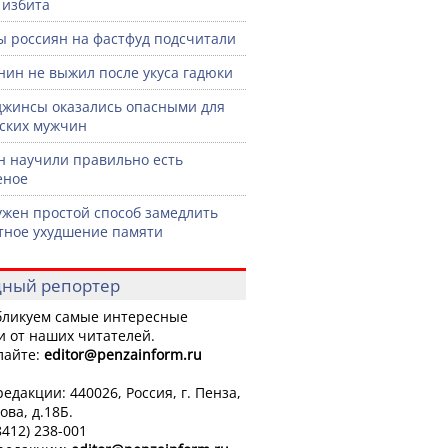
 избита
ы россиян на фастфуд подсчитали
нин не выжил после укуса гадюки
джинсы оказались опасными для
ских мужчин
н научили правильно есть
еное
жен простой способ замедлить
тное ухудшение памяти
ный репортер
ликуем самые интересные
и от наших читателей.
лайте:
editor
@penzainform.ru
едакции: 440026, Россия, г. Пенза,
ова, д.18Б.
8412) 238-001