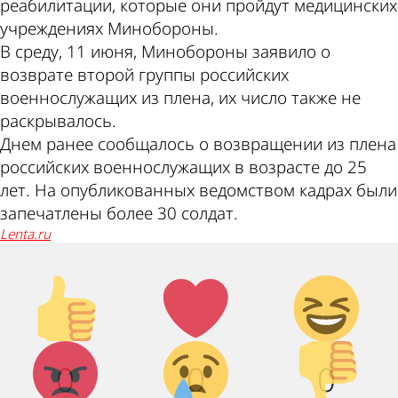
реабилитации, которые они пройдут медицинских
учреждениях Минобороны.
В среду, 11 июня, Минобороны заявило о
возврате второй группы российских
военнослужащих из плена, их число также не
раскрывалось.
Днем ранее сообщалось о возвращении из плена
российских военнослужащих в возрасте до 25
лет. На опубликованных ведомством кадрах были
запечатлены более 30 солдат.
lenta.ru
Палец
Лайк!
Дикий
вверх!
смех!
Агрессия!
Грусть :(
Палец
0
0
0
вниз!