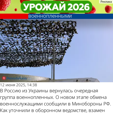
В стране и
В стране и
В Минобороны сообщили о
В Минобороны сообщили о
Последние
Погода и курсы
мире
мире
новом этапе обмена
новом этапе обмена
военнопленными
военнопленными
новости
валют в Пензе
12 июня 2025, 14:38
В Россию из Украины вернулась очередная
группа военнопленных. О новом этапе обмена
военнослужащими сообщили в Минобороны РФ.
Как уточнили в оборонном ведомстве, взамен