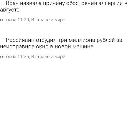
Врач назвала причину обострения аллергии в
августе
сегодня 11:29
В стране и мире
Россиянин отсудил три миллиона рублей за
неисправное окно в новой машине
сегодня 11:25
В стране и мире
Полчища гигантских медуз атаковали
российские регионы
8 августа 2026 13:14
В стране и мире
Россиянина арестовали за «звезды» в
Telegram
8 августа 2026 13:12
В стране и мире