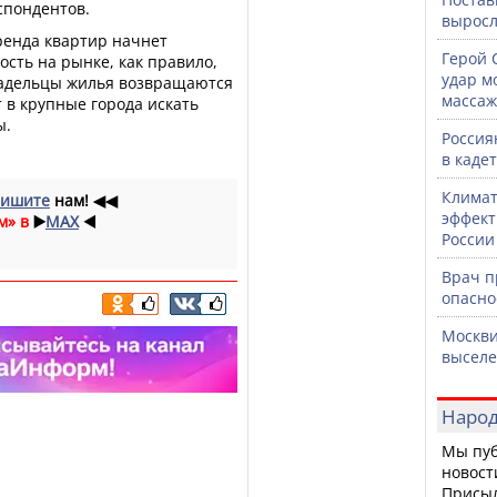
спондентов.
выросл
аренда квартир начнет
Герой 
ость на рынке, как правило,
удар м
ладельцы жилья возвращаются
массаж
т в крупные города искать
ы.
Россия
в каде
Климат
ишите
нам!
◀◀
эффект
м» в
▶️
MAX
◀️
России
Врач 
опасно
Москви
выселе
Народ
Мы пуб
новост
Присы