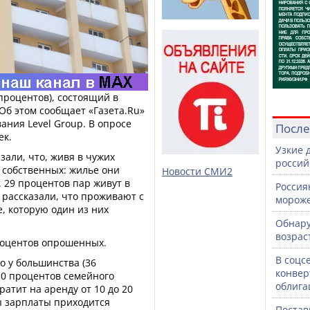
процентов), состоящий в
 Об этом сообщает «Газета.Ru»
ания Level Group. В опросе
После
ек.
Узкие 
зали, что, живя в чужих
россий
 собственных: жилье они
Новости СМИ2
. 29 процентов пар живут в
Россия
 рассказали, что проживают с
морож
, которую один из них
Обнару
возрас
роцентов опрошенных.
В соцс
то у большинства (36
конвер
 30 процентов семейного
облига
атит на аренду от 10 до 20
ы зарплаты приходится
Постав