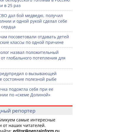
и в 25 раз
СВО дал бой медведю, получил
олнии и одной рукой сделал себе
 сердца
нам посоветовали отдавать детей
тские классы по одной причине
олог назвал положительный
 от глобального потепления для
предупредил о вызывающей
е состояние полезной рыбе
чка подожгла себя при ее
нии по «схеме Долиной»
ный репортер
ликуем самые интересные
и от наших читателей.
лайте:
editor
@penzainform.ru