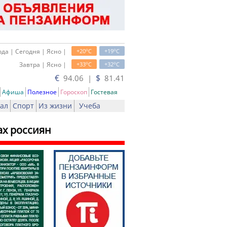
o
o
да | Сегодня | Ясно |
+20
C
+19
C
o
o
Завтра | Ясно |
+33
C
+32
C
€
$
94.06 |
81.41
Афиша
Полезное
Гороскоп
Гостевая
ал
Спорт
Из жизни
Учеба
ах россиян
ь