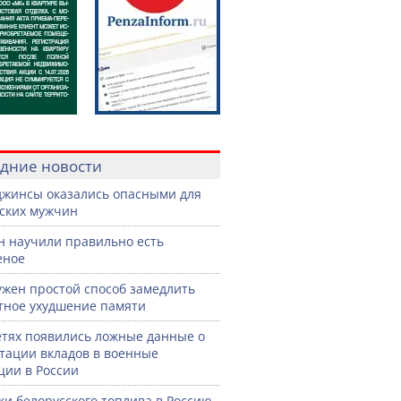
дние новости
джинсы оказались опасными для
ских мужчин
н научили правильно есть
еное
жен простой способ замедлить
тное ухудшение памяти
етях появились ложные данные о
тации вкладов в военные
ции в России
ки белорусского топлива в Россию