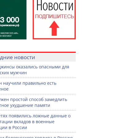
дние новости
джинсы оказались опасными для
ских мужчин
н научили правильно есть
еное
жен простой способ замедлить
тное ухудшение памяти
етях появились ложные данные о
тации вкладов в военные
ции в России
ки белорусского топлива в Россию