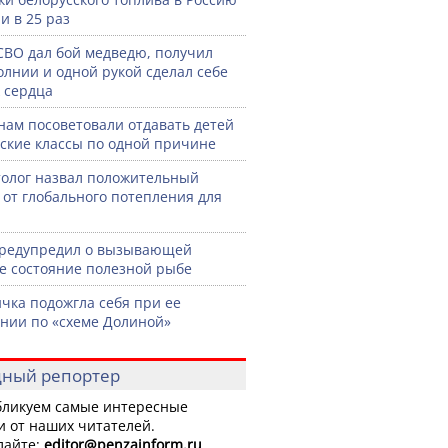
и в 25 раз
СВО дал бой медведю, получил
олнии и одной рукой сделал себе
 сердца
нам посоветовали отдавать детей
тские классы по одной причине
олог назвал положительный
 от глобального потепления для
предупредил о вызывающей
е состояние полезной рыбе
чка подожгла себя при ее
нии по «схеме Долиной»
ный репортер
ликуем самые интересные
и от наших читателей.
лайте:
editor
@penzainform.ru