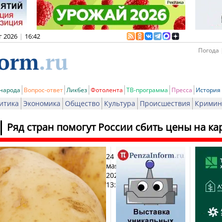
г 2026
|
16:42
Погода 
 народа
Вопрос-ответ
Ликбез
Фотолента
ТВ-программа
Пресса
История
итика
Экономика
Общество
Культура
Происшествия
Кримин
Ряд стран помогут России сбить цены на ка
24
Печат
мая
2025,
13:29