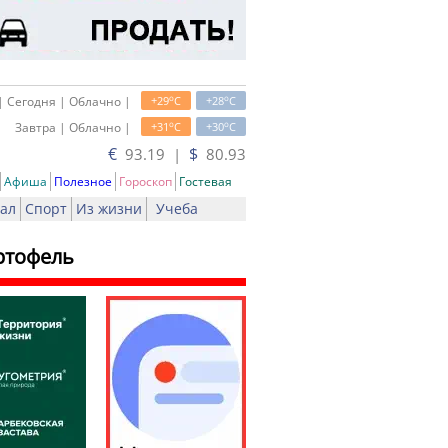
o
o
| Сегодня | Облачно |
+29
C
+28
C
o
o
Завтра | Облачно |
+31
C
+30
C
€
$
93.19 |
80.93
Афиша
Полезное
Гороскоп
Гостевая
ал
Спорт
Из жизни
Учеба
ртофель
ь