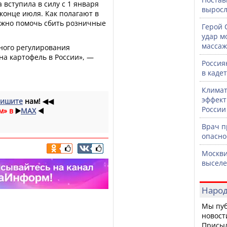
 вступила в силу с 1 января
выросл
 конце июля. Как полагают в
лжно помочь сбить розничные
Герой 
удар м
массаж
ного регулирования
на картофель в России», —
Россия
в каде
Климат
эффект
ишите
нам!
◀◀
России
м» в
▶️
MAX
◀️
Врач 
опасно
Москви
выселе
Народ
Мы пуб
новост
Присы