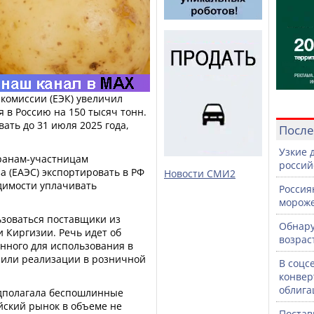
комиссии (ЕЭК) увеличил
я в Россию на 150 тысяч тонн.
ать до 31 июля 2025 года,
После
Узкие 
ранам-участницам
россий
а (ЕАЭС) экспортировать в РФ
Новости СМИ2
димости уплачивать
Россия
морож
ьзоваться поставщики из
Обнару
и Киргизии. Речь идет об
возрас
нного для использования в
 или реализации в розничной
В соцс
конвер
облига
дполагала беспошлинные
йский рынок в объеме не
Постав