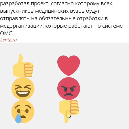
разработал проект, согласно которому всех
выпускников медицинских вузов будут
отправлять на обязательные отработки в
медорганизации, которые работают по системе
ОМС.
lenta.ru
Палец
Лайк!
вверх!
Дикий
Агрессия!
0
0
смех!
Грусть :(
Палец
0
0
вниз!