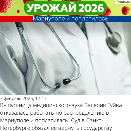
В стране и
В стране и
Выпускница российского
Выпускница российского
мире
мире
медвуза отказалась работать в
медвуза отказалась работать в
Последние
Погода и курсы
Мариуполе и поплатилась
Мариуполе и поплатилась
новости
валют в Пензе
7 февраля 2025, 17:17
Выпускница медицинского вуза Валерия Гуйва
отказалась работать по распределению в
Мариуполе и поплатилась. Суд в Санкт-
Петербурге обязал ее вернуть государству