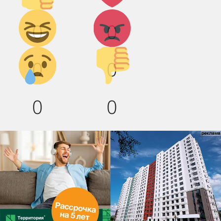
Дикий
Агрессия!
0
0
смех!
Грусть :(
Палец
0
0
вниз!
0
0