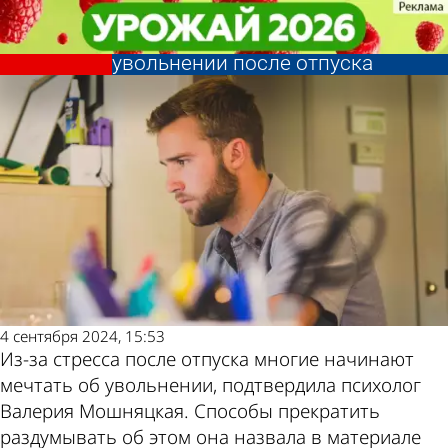
В стране и
В стране и
Психолог назвала способы
Психолог назвала способы
мире
мире
Последние
Погода и курсы
прекратить мечтать об
прекратить мечтать об
увольнении после отпуска
увольнении после отпуска
новости
валют в Пензе
4 сентября 2024, 15:53
Из-за стресса после отпуска многие начинают
мечтать об увольнении, подтвердила психолог
Валерия Мошняцкая. Способы прекратить
раздумывать об этом она назвала в материале