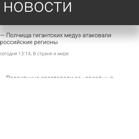
новости
Полчища гигантских медуз атаковали
российские регионы
сегодня 13:14
В стране и мире
Россиянина арестовали за «звезды» в
Telegram
сегодня 13:12
В стране и мире
В России предложили упростить исправление
опечаток в одном виде документов
8 августа 2026 11:33
В стране и мире