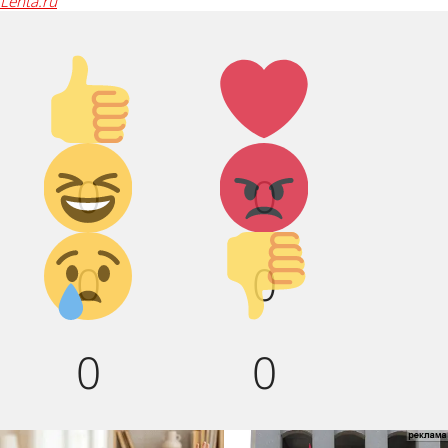
lenta.ru
Палец
Лайк!
вверх!
Дикий
Агрессия!
0
0
смех!
Грусть :(
Палец
0
0
вниз!
0
0