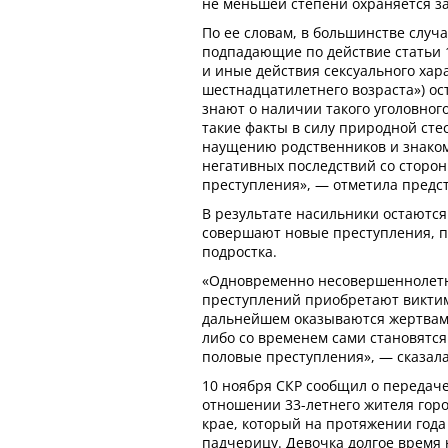
не меньшей степени охраняется за
По ее словам, в большинстве случ
подпадающие по действие статьи 
и иные действия сексуального хар
шестнадцатилетнего возраста») ос
знают о наличии такого уголовног
такие факты в силу природной сте
наущению родственников и знаком
негативных последствий со сторо
преступления», — отметила предст
В результате насильники остаютс
совершают новые преступления, 
подростка.
«Одновременно несовершеннолетн
преступлений приобретают виктим
дальнейшем оказываются жертвами
либо со временем сами становятс
половые преступления», — сказал
10 ноября СКР сообщил о передаче 
отношении 33-летнего жителя гор
крае, который на протяжении года
падчерицу. Девочка долгое время 