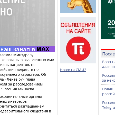
После
едложил Минздраву
ые органы о выявленных ими
Врач н
изнь пациентов, не
аллерг
одействия ведомств по
Новости СМИ2
суального характера. Об
Россия
ла «Ленте.ру» глава
за неи
роля за расследованием
Р Евгения Минаева.
Полчищ
россий
оохранительные органы
нных интересов
Россия
считаться разглашением
Telegr
редварительного следствия в