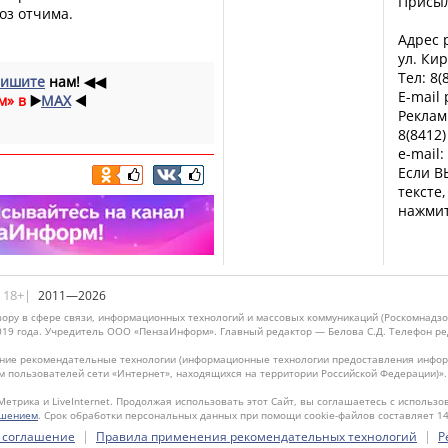
Присы
оз отчима.
Адрес р
ул. Кир
Тел: 8(
ишите
нам!
◀◀
E-mail
м» в
▶️
MAX
◀️
Реклам
8(8412)
e-mail:
Если В
тексте
нажмит
|18+|
2011—2026
ору в сфере связи, информационных технологий и массовых коммуникаций (Роскомнадзо
019 года. Учредитель ООО «ПензаИнформ». Главный редактор — Белова С.Д. Телефон реда
ие рекомендательные технологии (информационные технологии предоставления информ
м пользователей сети «Интернет», находящихся на территории Российской Федерации)»
Метрика и LiveInternet. Продолжая использовать этот Сайт, вы соглашаетесь с использо
ашением
. Срок обработки персональных данных при помощи cookie-файлов составляет 14
|
|
 соглашение
Правила применения рекомендательных технологий
Р