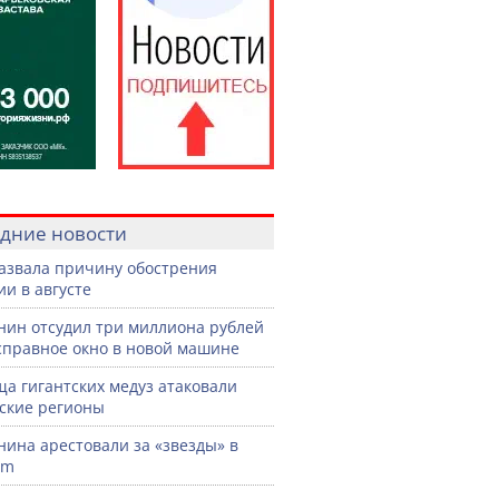
дние новости
азвала причину обострения
ии в августе
нин отсудил три миллиона рублей
справное окно в новой машине
а гигантских медуз атаковали
ские регионы
нина арестовали за «звезды» в
am