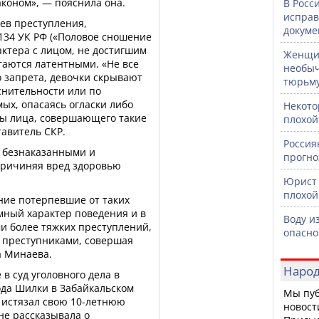
коном», — пояснила она.
В Росс
исправ
аев преступления,
докуме
134 УК РФ («Половое сношение
актера с лицом, не достигшим
Женщин
таются латентными. «Не все
необыч
о запрета, девочки скрывают
тюрьм
снительности или по
ых, опасаясь огласки либо
Некото
ны лица, совершающего такие
плохой
авитель СКР.
Россия
я безнаказанными и
прогно
причиняя вред здоровью
Юрист 
плохой
ие потерпевшие от таких
ный характер поведения и в
Воду и
 более тяжких преступлений,
опасно
я преступниками, совершая
а Минаева.
Народ
в суд уголовного дела в
ода Шилки в Забайкальском
Мы пуб
 истязал свою 10-летнюю
новост
не рассказывала о