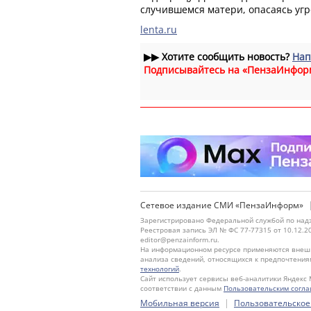
случившемся матери, опасаясь угр
lenta.ru
▶▶
Хотите сообщить новость?
Нап
Подписывайтесь на «ПензаИнфор
Сетевое издание СМИ «ПензаИнформ»
Зарегистрировано Федеральной службой по надз
Реестровая запись ЭЛ № ФС 77-77315 от 10.12.2
editor@penzainform.ru.
На информационном ресурсе применяются внешн
анализа сведений, относящихся к предпочтения
технологий
.
Сайт использует сервисы веб-аналитики Яндекс 
соответствии с данным
Пользовательским согл
|
Мобильная версия
Пользовательское