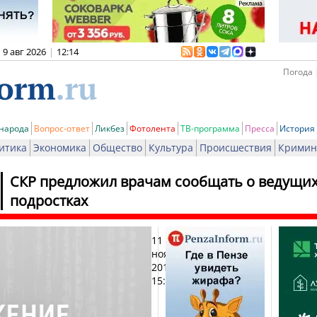
9 авг 2026
|
12:14
Погода 
 народа
Вопрос-ответ
Ликбез
Фотолента
ТВ-программа
Пресса
История
итика
Экономика
Общество
Культура
Происшествия
Кримин
СКР предложил врачам сообщать о ведущих
подростках
11
Печа
ноября
2016,
15:08