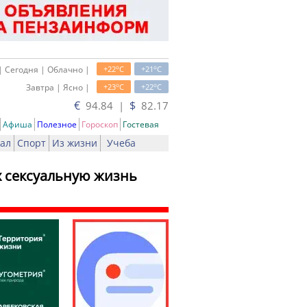
o
o
| Сегодня | Облачно |
+22
C
+21
C
o
o
Завтра | Ясно |
+23
C
+22
C
€
$
94.84 |
82.17
Афиша
Полезное
Гороскоп
Гостевая
ал
Спорт
Из жизни
Учеба
 сексуальную жизнь
ть