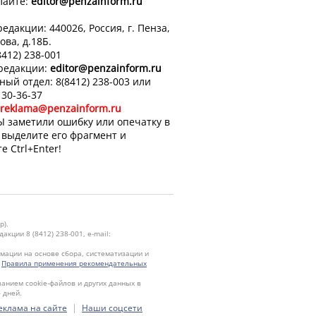
лайте:
editor
@penzainform.ru
едакции: 440026, Россия, г. Пенза,
ова, д.18Б.
8412) 238-001
 редакции:
editor
@penzainform.ru
ный отдел: 8(8412) 238-003 или
 30-36-37
reklama@penzainform.ru
Ы заметили ошибку или опечатку в
, выделите его фрагмент и
е Ctrl+Enter!
р).
кции 8 (8412) 238-001, e-mail:
ации на основе сбора, систематизации и
.
Правила применения рекомендательных
ванием cookie-файлов и других данных в
 дней.
|
еклама на сайте
Наши соцсети