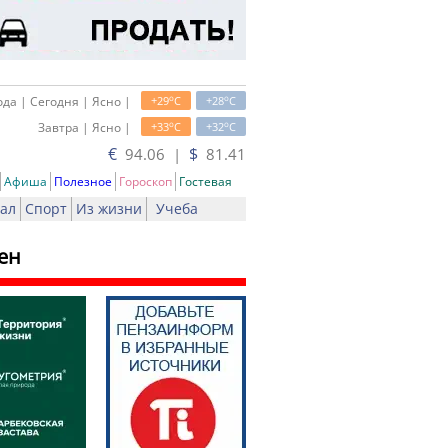
o
o
да | Сегодня | Ясно |
+29
C
+28
C
o
o
Завтра | Ясно |
+33
C
+32
C
€
$
94.06 |
81.41
Афиша
Полезное
Гороскоп
Гостевая
ал
Спорт
Из жизни
Учеба
цен
ать