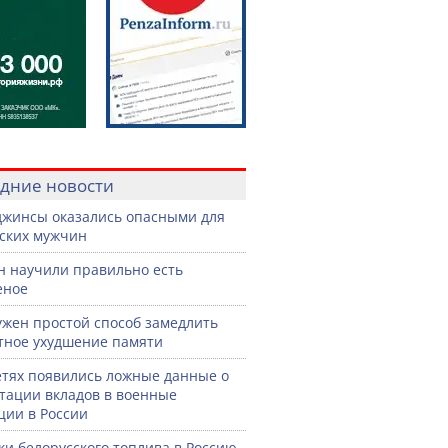
дние новости
джинсы оказались опасными для
ских мужчин
н научили правильно есть
еное
жен простой способ замедлить
тное ухудшение памяти
етях появились ложные данные о
тации вкладов в военные
ции в России
ки белорусского топлива в Россию