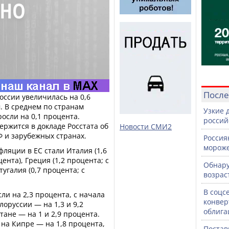
После
оссии увеличилась на 0,6
. В среднем по странам
Узкие 
осли на 0,1 процента.
россий
ржится в докладе Росстата об
Новости СМИ2
Ф и зарубежных странах.
Россия
морож
ляции в ЕС стали Италия (1,6
ента), Греция (1,2 процента; с
Обнару
угалия (0,7 процента; с
возрас
В соцс
ли на 2,3 процента, с начала
конвер
лоруссии — на 1,3 и 9,2
облига
тане — на 1 и 2,9 процента.
на Кипре — на 1,8 процента,
Постав