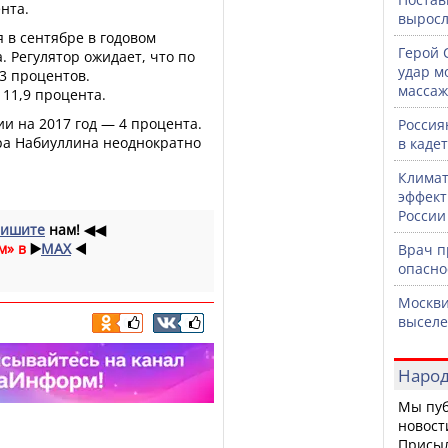
нта.
выросл
 в сентябре в годовом
Герой 
. Регулятор ожидает, что по
удар м
13 процентов.
массаж
11,9 процента.
и на 2017 год — 4 процента.
Россия
ра Набиуллина неоднократно
в каде
Климат
эффект
России
ишите
нам!
◀◀
м» в
▶️
MAX
◀️
Врач 
опасно
Москви
выселе
Народ
Мы пуб
новост
Присы