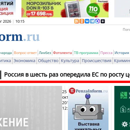
вг 2026
|
10:15
Пого
 народа
Вопрос-ответ
Ликбез
Фотолента
ТВ-программа
Пресса
История
итика
Экономика
Общество
Культура
Происшествия
Кримин
Россия в шесть раз опередила ЕС по росту 
25
Печ
октября
2015,
12:09