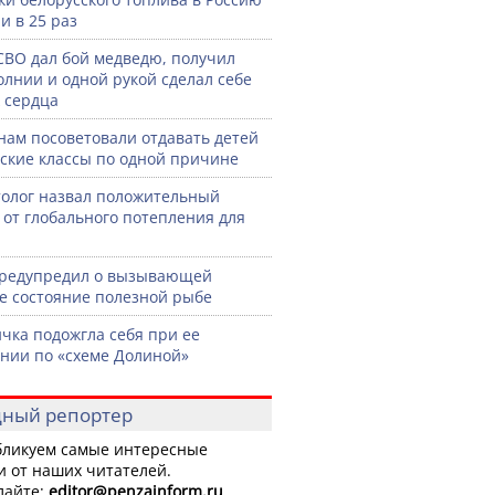
и в 25 раз
СВО дал бой медведю, получил
олнии и одной рукой сделал себе
 сердца
нам посоветовали отдавать детей
тские классы по одной причине
олог назвал положительный
 от глобального потепления для
предупредил о вызывающей
е состояние полезной рыбе
чка подожгла себя при ее
нии по «схеме Долиной»
ный репортер
ликуем самые интересные
и от наших читателей.
лайте:
editor
@penzainform.ru