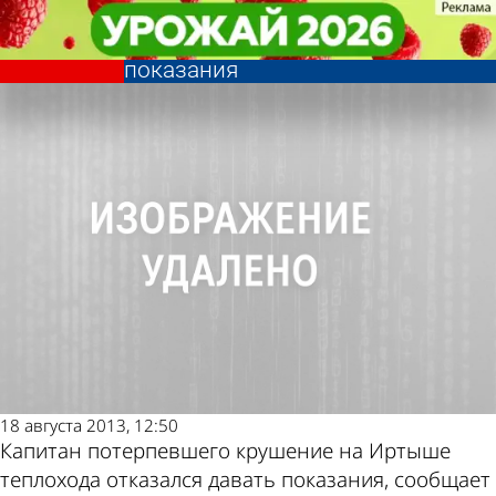
В стране и
В стране и
Капитан утонувшего на Иртыше
Капитан утонувшего на Иртыше
мире
мире
теплохода отказался давать
теплохода отказался давать
Последние
Погода и курсы
показания
показания
новости
валют в Пензе
18 августа 2013, 12:50
Капитан потерпевшего крушение на Иртыше
теплохода отказался давать показания, сообщает