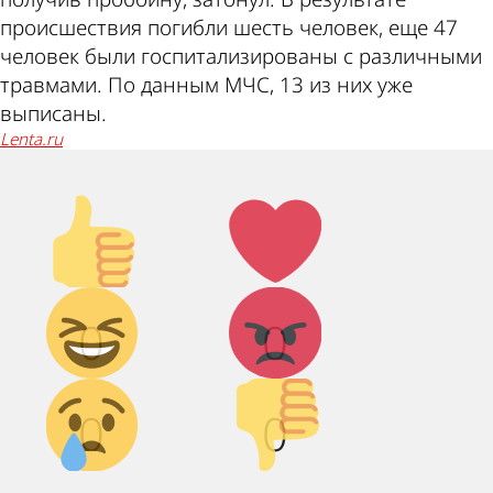
происшествия погибли шесть человек, еще 47
человек были госпитализированы с различными
травмами. По данным МЧС, 13 из них уже
выписаны.
lenta.ru
Палец
Лайк!
вверх!
Дикий
Агрессия!
0
0
смех!
Грусть :(
Палец
0
0
вниз!