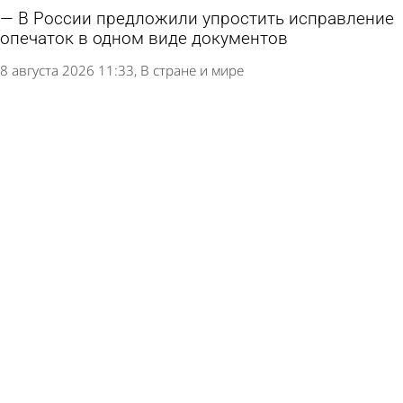
В России предложили упростить исправление
опечаток в одном виде документов
8 августа 2026 11:33
В стране и мире
Женщина дала своему ребенку необычное имя
и попала из-за этого в тюрьму
8 августа 2026 11:31
В стране и мире
Некоторых людей предупредили о плохой
переносимости бананов
8 августа 2026 09:03
В стране и мире
Россиянам дали неутешительный прогноз по
ипотеке