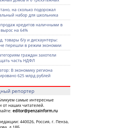
тано, на сколько подорожал
льный набор для школьника
продаж кредитов наличными в
 вырос на 64%
д, товары б/у и дискаунтеры:
не перешли в режим экономии
атегориям граждан захотели
щать часть НДФЛ
атор: В экономику региона
ировано 625 млрд рублей
ный репортер
ликуем самые интересные
и от наших читателей.
лайте:
editor
@penzainform.ru
едакции: 440026, Россия, г. Пенза,
ова, д.18Б.