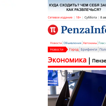
Сетевое издание
|
18+
|
Суббота
|
8 а
Новости
Объявления
Автохамы
Глас
Новости
Город
Брифинги
Пол
Экономика
Пензе