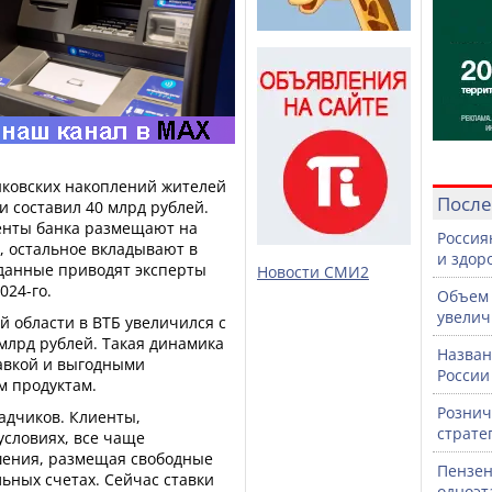
нковских накоплений жителей
После
и составил 40 млрд рублей.
иенты банка размещают на
Россия
, остальное вкладывают в
и здор
данные приводят эксперты
Новости СМИ2
024-го.
Объем 
увелич
 области в ВТБ увеличился с
млрд рублей. Такая динамика
Назван
авкой и выгодными
России
м продуктам.
Рознич
ладчиков. Клиенты,
страте
условиях, все чаще
шения, размещая свободные
Пензен
льных счетах. Сейчас ставки
одноэт