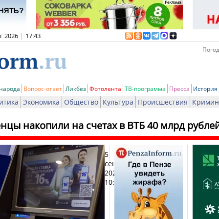
вг 2026
|
17:43
Погод
 народа
Вопрос-ответ
Ликбез
Фотолента
ТВ-программа
Пресса
История
итика
Экономика
Общество
Культура
Происшествия
Кримин
нцы накопили на счетах в ВТБ 40 млрд рубле
5
Пе
сентября
2024,
10:10