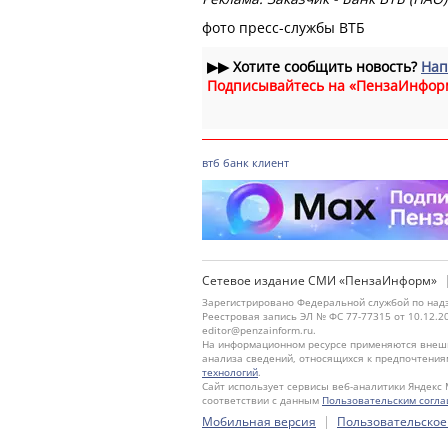
фото пресс-службы ВТБ
▶▶
Хотите сообщить новость?
Нап
Подписывайтесь на «ПензаИнфор
втб
банк
клиент
Сетевое издание СМИ «ПензаИнформ»
Зарегистрировано Федеральной службой по надз
Реестровая запись ЭЛ № ФС 77-77315 от 10.12.2
editor@penzainform.ru.
На информационном ресурсе применяются внешн
анализа сведений, относящихся к предпочтения
технологий
.
Сайт использует сервисы веб-аналитики Яндекс 
соответствии с данным
Пользовательским согл
|
Мобильная версия
Пользовательское