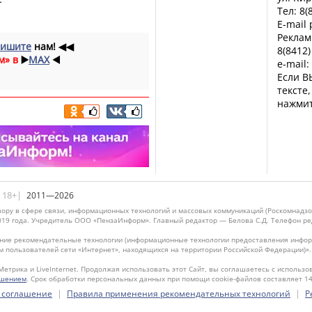
Тел: 8(
E-mail
Реклам
ишите
нам!
◀◀
8(8412)
м» в
▶️
MAX
◀️
e-mail:
Если В
тексте
нажмит
|18+|
2011—2026
ору в сфере связи, информационных технологий и массовых коммуникаций (Роскомнадзо
019 года. Учредитель ООО «ПензаИнформ». Главный редактор — Белова С.Д. Телефон реда
ие рекомендательные технологии (информационные технологии предоставления информ
м пользователей сети «Интернет», находящихся на территории Российской Федерации)»
Метрика и LiveInternet. Продолжая использовать этот Сайт, вы соглашаетесь с использо
ашением
. Срок обработки персональных данных при помощи cookie-файлов составляет 14
|
|
 соглашение
Правила применения рекомендательных технологий
Р