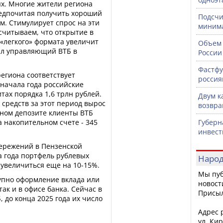
ых. Многие жители региона
едпочитая получить хороший
Подсчи
м. Стимулирует спрос на эти
минима
ссчитываем, что открытие в
«легкого» формата увеличит
Объем 
тил управляющий ВТБ в
России
Фастфу
егиона соответствует
россия
 начала года российские
тах порядка 1,6 трлн рублей.
Двум к
средств за этот период вырос
возвра
дном депозите клиенты ВТБ
а накопительном счете - 345
Губерн
инвест
бережений в Пензенской
а года портфель рублевых
Народ
 увеличиться еще на 10-15%.
Мы пуб
упно оформление вклада или
новост
так и в офисе банка. Сейчас в
Присы
 до конца 2025 года их число
Адрес р
ул. Кир
.