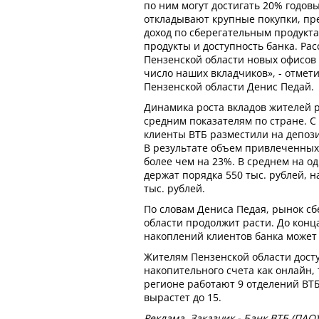
по ним могут достигать 20% годов
откладывают крупные покупки, пр
доход по сберегательным продукта
продукты и доступность банка. Ра
Пензенской области новых офисов 
число наших вкладчиков», - отме
Пензенской области Денис Педай.
Динамика роста вкладов жителей р
средним показателям по стране. С
клиенты ВТБ разместили на депози
В результате объем привлеченных 
более чем на 23%. В среднем на о
держат порядка 550 тыс. рублей, н
тыс. рублей.
По словам Дениса Педая, рынок с
области продолжит расти. До конц
накоплений клиентов банка может
Жителям Пензенской области дост
накопительного счета как онлайн, 
регионе работают 9 отделений ВТБ,
вырастет до 15.
Реклама. Заказчик - Банк ВТБ (ПАО)