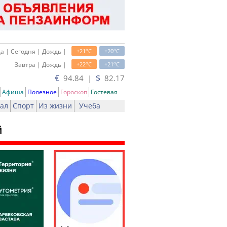
o
o
а | Сегодня | Дождь |
+21
C
+20
C
o
o
Завтра | Дождь |
+22
C
+21
C
€
$
94.84 |
82.17
Афиша
Полезное
Гороскоп
Гостевая
ал
Спорт
Из жизни
Учеба
й
чать