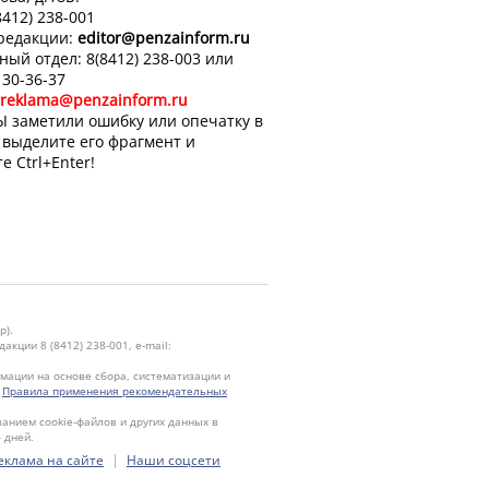
8412) 238-001
 редакции:
editor
@penzainform.ru
ный отдел: 8(8412) 238-003 или
 30-36-37
reklama@penzainform.ru
Ы заметили ошибку или опечатку в
, выделите его фрагмент и
е Ctrl+Enter!
р).
кции 8 (8412) 238-001, e-mail:
ации на основе сбора, систематизации и
.
Правила применения рекомендательных
ванием cookie-файлов и других данных в
 дней.
|
еклама на сайте
Наши соцсети