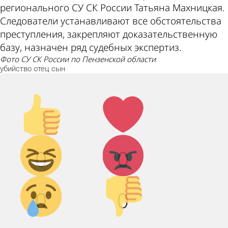
регионального СУ СК России Татьяна Махницкая.
Следователи устанавливают все обстоятельства
преступления, закрепляют доказательственную
базу, назначен ряд судебных экспертиз.
фото СУ СК России по Пензенской области
убийство
отец
сын
Палец
Лайк!
вверх!
Дикий
Агрессия!
0
0
смех!
Грусть :(
Палец
0
0
вниз!