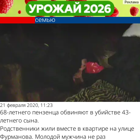
Криминал
Криминал
Пензенец признался в убийстве
Пензенец признался в убийстве
сына, державшего в страхе
сына, державшего в страхе
Другие новости
Погода и курсы
семью
семью
по теме
валют в Пензе
21 февраля 2020, 11:23
68-летнего пензенца обвиняют в убийстве 43-
летнего сына.
Родственники жили вместе в квартире на улице
Фурманова. Молодой мужчина не раз