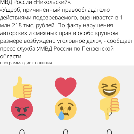
МВД России «Никольский».
«Ущерб, причиненный правообладателю
действиями подозреваемого, оценивается в 1
млн 218 тыс. рублей. По факту нарушения
авторских и смежных прав в особо крупном
размере возбуждено уголовное дело», - сообщает
пресс-служба УМВД России по Пензенской
области.
программа
диск
полиция
Палец
Лайк!
Дикий
вверх!
смех!
Агрессия!
Грусть :(
Палец
0
0
0
вниз!
0
0
0