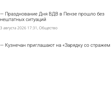
Празднование Дня ВДВ в Пензе прошло без
нештатных ситуаций
3 августа 2026 17:31
Общество
Кузнечан приглашают на «Зарядку со стражем
порядка»
3 августа 2026 16:53
Спорт
Подросток выманил у пензенца деньги,
угрожая интимными фотографиями
3 августа 2026 09:26
Криминал
В Пензе преподавателя вуза подозревают в