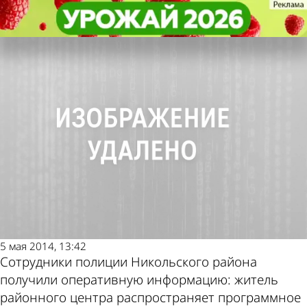
Криминал
Криминал
Житель Никольска подозревается
Житель Никольска подозревается
Другие новости по
Погода и курсы
в нарушении авторских прав
в нарушении авторских прав
теме
валют в Пензе
5 мая 2014, 13:42
Сотрудники полиции Никольского района
получили оперативную информацию: житель
районного центра распространяет программное